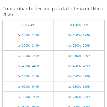
Comprobar tu décimo para la Lotería del Niño
2026
0
499
500
999
Del
al
Del
al
1000
1499
1500
1999
Del
al
Del
al
2000
2499
2500
2999
Del
al
Del
al
3000
3499
3500
3999
Del
al
Del
al
4000
4499
4500
4999
Del
al
Del
al
5000
5499
5500
5999
Del
al
Del
al
6000
6499
6500
6999
Del
al
Del
al
7000
7499
7500
7999
Del
al
Del
al