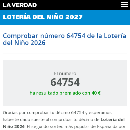
Comprobar Loteria del Niño
LOTERÍA DEL NIÑO 2027
Premios
Localizar números
Comprobar número 64754 de la Lotería
Noticias
del Niño 2026
Datos
Historia
Lotería de Navidad
El número
64754
ha resultado premiado con 40 €
Gracias por comprobar tu décimo 64754 y esperamos
haberte dado suerte al comprobar tu décimo de
Lotería del
Niño 2026
. El segundo sorteo más popular de España da por