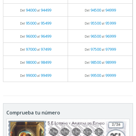
94000
94499
94500
94999
Del
al
Del
al
95000
95499
95500
95999
Del
al
Del
al
96000
96499
96500
96999
Del
al
Del
al
97000
97499
97500
97999
Del
al
Del
al
98000
98499
98500
98999
Del
al
Del
al
99000
99499
99500
99999
Del
al
Del
al
Comprueba tu número