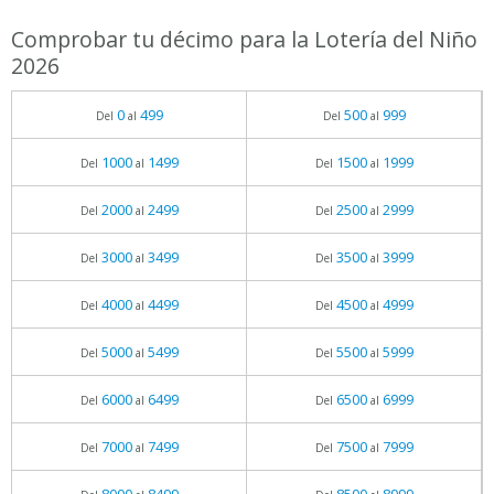
Comprobar tu décimo para la Lotería del Niño
2026
0
499
500
999
Del
al
Del
al
1000
1499
1500
1999
Del
al
Del
al
2000
2499
2500
2999
Del
al
Del
al
3000
3499
3500
3999
Del
al
Del
al
4000
4499
4500
4999
Del
al
Del
al
5000
5499
5500
5999
Del
al
Del
al
6000
6499
6500
6999
Del
al
Del
al
7000
7499
7500
7999
Del
al
Del
al