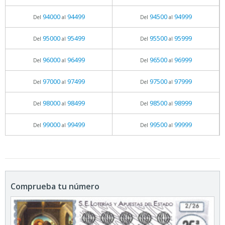
94000
94499
94500
94999
Del
al
Del
al
95000
95499
95500
95999
Del
al
Del
al
96000
96499
96500
96999
Del
al
Del
al
97000
97499
97500
97999
Del
al
Del
al
98000
98499
98500
98999
Del
al
Del
al
99000
99499
99500
99999
Del
al
Del
al
Comprueba tu número