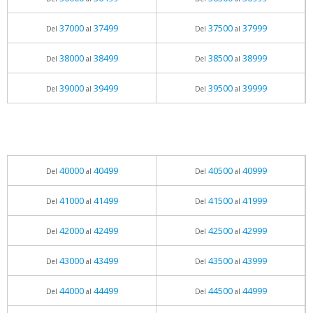
37000
37499
37500
37999
Del
al
Del
al
38000
38499
38500
38999
Del
al
Del
al
39000
39499
39500
39999
Del
al
Del
al
40000
40499
40500
40999
Del
al
Del
al
41000
41499
41500
41999
Del
al
Del
al
42000
42499
42500
42999
Del
al
Del
al
43000
43499
43500
43999
Del
al
Del
al
44000
44499
44500
44999
Del
al
Del
al