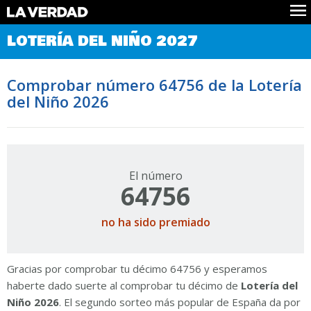
Comprobar Loteria del Niño
LOTERÍA DEL NIÑO 2027
Premios
Localizar números
Comprobar número 64756 de la Lotería
Noticias
del Niño 2026
Datos
Historia
Lotería de Navidad
El número
64756
no ha sido premiado
Gracias por comprobar tu décimo 64756 y esperamos
haberte dado suerte al comprobar tu décimo de
Lotería del
Niño 2026
. El segundo sorteo más popular de España da por