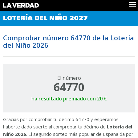
Comprobar Loteria del Niño
LOTERÍA DEL NIÑO 2027
Premios
Localizar números
Comprobar número 64770 de la Lotería
Noticias
del Niño 2026
Datos
Historia
Lotería de Navidad
El número
64770
ha resultado premiado con 20 €
Gracias por comprobar tu décimo 64770 y esperamos
haberte dado suerte al comprobar tu décimo de
Lotería del
Niño 2026
. El segundo sorteo más popular de España da por