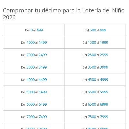
Comprobar tu décimo para la Lotería del Niño
2026
0
499
500
999
Del
al
Del
al
1000
1499
1500
1999
Del
al
Del
al
2000
2499
2500
2999
Del
al
Del
al
3000
3499
3500
3999
Del
al
Del
al
4000
4499
4500
4999
Del
al
Del
al
5000
5499
5500
5999
Del
al
Del
al
6000
6499
6500
6999
Del
al
Del
al
7000
7499
7500
7999
Del
al
Del
al