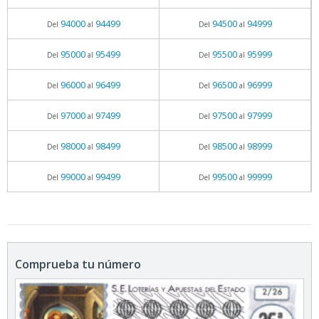
94000
94499
94500
94999
Del
al
Del
al
95000
95499
95500
95999
Del
al
Del
al
96000
96499
96500
96999
Del
al
Del
al
97000
97499
97500
97999
Del
al
Del
al
98000
98499
98500
98999
Del
al
Del
al
99000
99499
99500
99999
Del
al
Del
al
Comprueba tu número