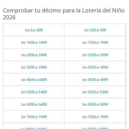
Comprobar tu décimo para la Lotería del Niño
2026
0
499
500
999
Del
al
Del
al
1000
1499
1500
1999
Del
al
Del
al
2000
2499
2500
2999
Del
al
Del
al
3000
3499
3500
3999
Del
al
Del
al
4000
4499
4500
4999
Del
al
Del
al
5000
5499
5500
5999
Del
al
Del
al
6000
6499
6500
6999
Del
al
Del
al
7000
7499
7500
7999
Del
al
Del
al