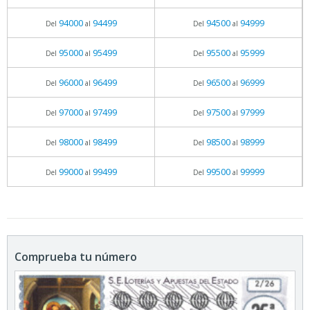
94000
94499
94500
94999
Del
al
Del
al
95000
95499
95500
95999
Del
al
Del
al
96000
96499
96500
96999
Del
al
Del
al
97000
97499
97500
97999
Del
al
Del
al
98000
98499
98500
98999
Del
al
Del
al
99000
99499
99500
99999
Del
al
Del
al
Comprueba tu número