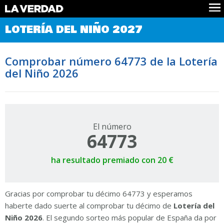
Comprobar Loteria del Niño
LOTERÍA DEL NIÑO 2027
Premios
Localizar números
Comprobar número 64773 de la Lotería
Noticias
del Niño 2026
Datos
Historia
Lotería de Navidad
El número
64773
ha resultado premiado con 20 €
Gracias por comprobar tu décimo 64773 y esperamos
haberte dado suerte al comprobar tu décimo de
Lotería del
Niño 2026
. El segundo sorteo más popular de España da por