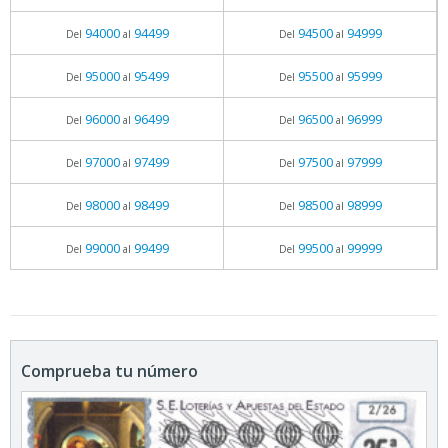
94000
94499
94500
94999
Del
al
Del
al
95000
95499
95500
95999
Del
al
Del
al
96000
96499
96500
96999
Del
al
Del
al
97000
97499
97500
97999
Del
al
Del
al
98000
98499
98500
98999
Del
al
Del
al
99000
99499
99500
99999
Del
al
Del
al
Comprueba tu número