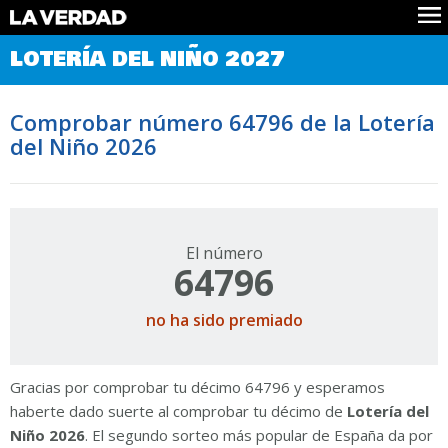
Comprobar Loteria del Niño
LOTERÍA DEL NIÑO 2027
Premios
Localizar números
Comprobar número 64796 de la Lotería
Noticias
del Niño 2026
Datos
Historia
Lotería de Navidad
El número
64796
no ha sido premiado
Gracias por comprobar tu décimo 64796 y esperamos
haberte dado suerte al comprobar tu décimo de
Lotería del
Niño 2026
. El segundo sorteo más popular de España da por