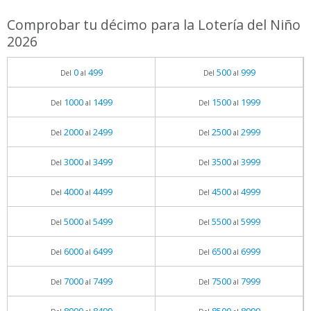
Comprobar tu décimo para la Lotería del Niño
2026
0
499
500
999
Del
al
Del
al
1000
1499
1500
1999
Del
al
Del
al
2000
2499
2500
2999
Del
al
Del
al
3000
3499
3500
3999
Del
al
Del
al
4000
4499
4500
4999
Del
al
Del
al
5000
5499
5500
5999
Del
al
Del
al
6000
6499
6500
6999
Del
al
Del
al
7000
7499
7500
7999
Del
al
Del
al