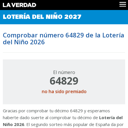
Comprobar Loteria del Niño
LOTERÍA DEL NIÑO 2027
Premios
Localizar números
Comprobar número 64829 de la Lotería
Noticias
del Niño 2026
Datos
Historia
Lotería de Navidad
El número
64829
no ha sido premiado
Gracias por comprobar tu décimo 64829 y esperamos
haberte dado suerte al comprobar tu décimo de
Lotería del
Niño 2026
. El segundo sorteo más popular de España da por