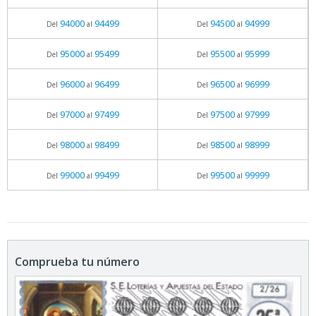
94000
94499
94500
94999
Del
al
Del
al
95000
95499
95500
95999
Del
al
Del
al
96000
96499
96500
96999
Del
al
Del
al
97000
97499
97500
97999
Del
al
Del
al
98000
98499
98500
98999
Del
al
Del
al
99000
99499
99500
99999
Del
al
Del
al
Comprueba tu número