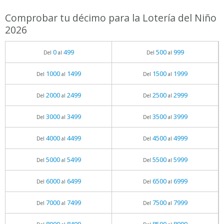
Comprobar tu décimo para la Lotería del Niño
2026
0
499
500
999
Del
al
Del
al
1000
1499
1500
1999
Del
al
Del
al
2000
2499
2500
2999
Del
al
Del
al
3000
3499
3500
3999
Del
al
Del
al
4000
4499
4500
4999
Del
al
Del
al
5000
5499
5500
5999
Del
al
Del
al
6000
6499
6500
6999
Del
al
Del
al
7000
7499
7500
7999
Del
al
Del
al