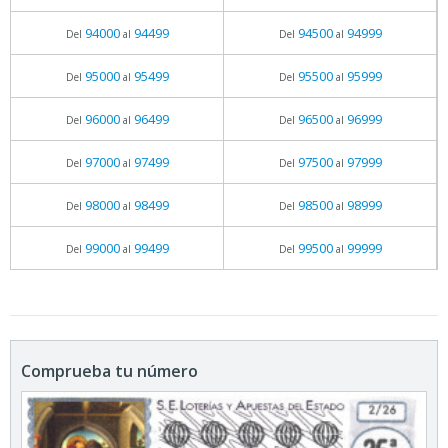
94000
94499
94500
94999
Del
al
Del
al
95000
95499
95500
95999
Del
al
Del
al
96000
96499
96500
96999
Del
al
Del
al
97000
97499
97500
97999
Del
al
Del
al
98000
98499
98500
98999
Del
al
Del
al
99000
99499
99500
99999
Del
al
Del
al
Comprueba tu número