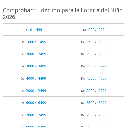
Comprobar tu décimo para la Lotería del Niño
2026
0
499
500
999
Del
al
Del
al
1000
1499
1500
1999
Del
al
Del
al
2000
2499
2500
2999
Del
al
Del
al
3000
3499
3500
3999
Del
al
Del
al
4000
4499
4500
4999
Del
al
Del
al
5000
5499
5500
5999
Del
al
Del
al
6000
6499
6500
6999
Del
al
Del
al
7000
7499
7500
7999
Del
al
Del
al