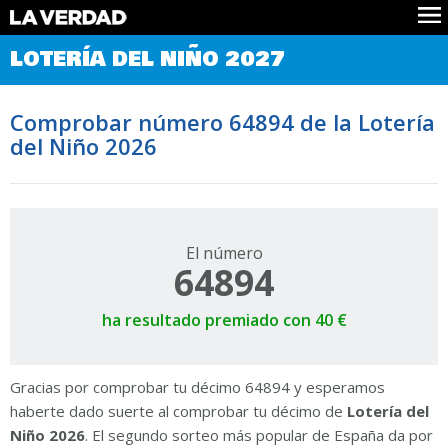
Comprobar Loteria del Niño
LOTERÍA DEL NIÑO 2027
Premios
Localizar números
Comprobar número 64894 de la Lotería
Noticias
del Niño 2026
Datos
Historia
Lotería de Navidad
El número
64894
ha resultado premiado con 40 €
Gracias por comprobar tu décimo 64894 y esperamos
haberte dado suerte al comprobar tu décimo de
Lotería del
Niño 2026
. El segundo sorteo más popular de España da por