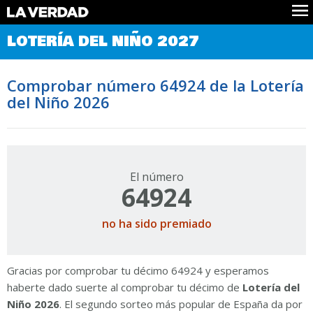
Comprobar Loteria del Niño
LOTERÍA DEL NIÑO 2027
Premios
Localizar números
Comprobar número 64924 de la Lotería
Noticias
del Niño 2026
Datos
Historia
Lotería de Navidad
El número
64924
no ha sido premiado
Gracias por comprobar tu décimo 64924 y esperamos
haberte dado suerte al comprobar tu décimo de
Lotería del
Niño 2026
. El segundo sorteo más popular de España da por