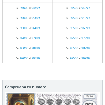
94000
94499
94500
94999
Del
al
Del
al
95000
95499
95500
95999
Del
al
Del
al
96000
96499
96500
96999
Del
al
Del
al
97000
97499
97500
97999
Del
al
Del
al
98000
98499
98500
98999
Del
al
Del
al
99000
99499
99500
99999
Del
al
Del
al
Comprueba tu número