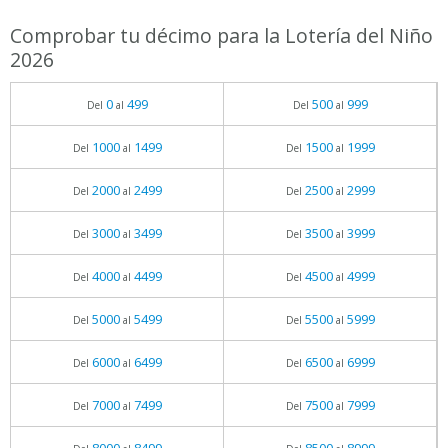
Comprobar tu décimo para la Lotería del Niño
2026
0
499
500
999
Del
al
Del
al
1000
1499
1500
1999
Del
al
Del
al
2000
2499
2500
2999
Del
al
Del
al
3000
3499
3500
3999
Del
al
Del
al
4000
4499
4500
4999
Del
al
Del
al
5000
5499
5500
5999
Del
al
Del
al
6000
6499
6500
6999
Del
al
Del
al
7000
7499
7500
7999
Del
al
Del
al