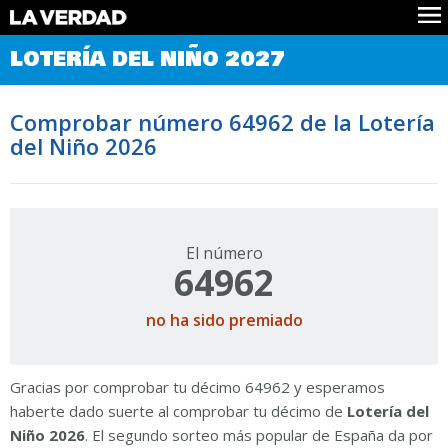
Comprobar Loteria del Niño
LOTERÍA DEL NIÑO 2027
Premios
Localizar números
Comprobar número 64962 de la Lotería
Noticias
del Niño 2026
Datos
Historia
Lotería de Navidad
El número
64962
no ha sido premiado
Gracias por comprobar tu décimo 64962 y esperamos
haberte dado suerte al comprobar tu décimo de
Lotería del
Niño 2026
. El segundo sorteo más popular de España da por