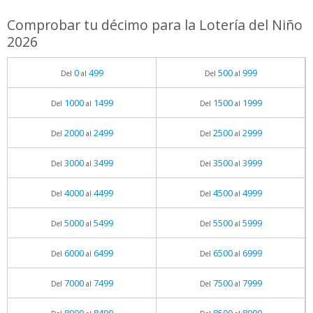
Comprobar tu décimo para la Lotería del Niño
2026
0
499
500
999
Del
al
Del
al
1000
1499
1500
1999
Del
al
Del
al
2000
2499
2500
2999
Del
al
Del
al
3000
3499
3500
3999
Del
al
Del
al
4000
4499
4500
4999
Del
al
Del
al
5000
5499
5500
5999
Del
al
Del
al
6000
6499
6500
6999
Del
al
Del
al
7000
7499
7500
7999
Del
al
Del
al