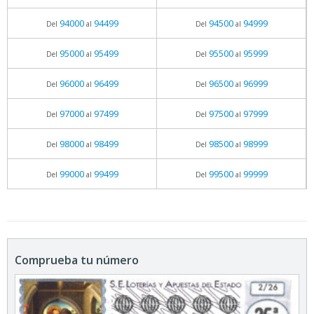
94000
94499
94500
94999
Del
al
Del
al
95000
95499
95500
95999
Del
al
Del
al
96000
96499
96500
96999
Del
al
Del
al
97000
97499
97500
97999
Del
al
Del
al
98000
98499
98500
98999
Del
al
Del
al
99000
99499
99500
99999
Del
al
Del
al
Comprueba tu número