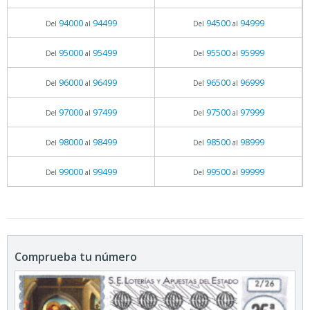
94000
94499
94500
94999
Del
al
Del
al
95000
95499
95500
95999
Del
al
Del
al
96000
96499
96500
96999
Del
al
Del
al
97000
97499
97500
97999
Del
al
Del
al
98000
98499
98500
98999
Del
al
Del
al
99000
99499
99500
99999
Del
al
Del
al
Comprueba tu número