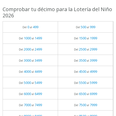
Comprobar tu décimo para la Lotería del Niño
2026
0
499
500
999
Del
al
Del
al
1000
1499
1500
1999
Del
al
Del
al
2000
2499
2500
2999
Del
al
Del
al
3000
3499
3500
3999
Del
al
Del
al
4000
4499
4500
4999
Del
al
Del
al
5000
5499
5500
5999
Del
al
Del
al
6000
6499
6500
6999
Del
al
Del
al
7000
7499
7500
7999
Del
al
Del
al