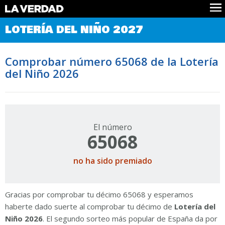
Comprobar Loteria del Niño
LOTERÍA DEL NIÑO 2027
Premios
Localizar números
Comprobar número 65068 de la Lotería
Noticias
del Niño 2026
Datos
Historia
Lotería de Navidad
El número
65068
no ha sido premiado
Gracias por comprobar tu décimo 65068 y esperamos
haberte dado suerte al comprobar tu décimo de
Lotería del
Niño 2026
. El segundo sorteo más popular de España da por