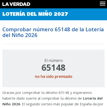
Comprobar Loteria del Niño
LOTERÍA DEL NIÑO 2027
Premios
Localizar números
Comprobar número 65148 de la Lotería
Noticias
del Niño 2026
Datos
Historia
Lotería de Navidad
El número
65148
no ha sido premiado
Gracias por comprobar tu décimo 65148 y esperamos
haberte dado suerte al comprobar tu décimo de
Lotería del
Niño 2026
. El segundo sorteo más popular de España da por