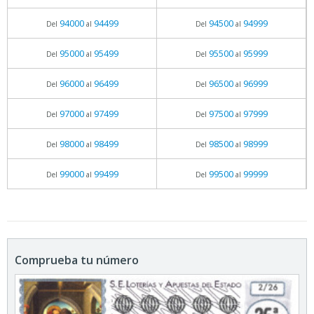
94000
94499
94500
94999
Del
al
Del
al
95000
95499
95500
95999
Del
al
Del
al
96000
96499
96500
96999
Del
al
Del
al
97000
97499
97500
97999
Del
al
Del
al
98000
98499
98500
98999
Del
al
Del
al
99000
99499
99500
99999
Del
al
Del
al
Comprueba tu número