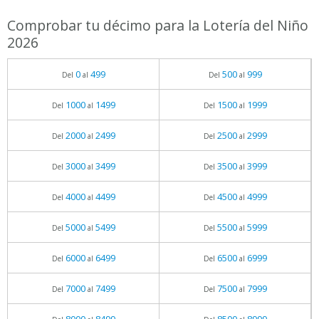
Comprobar tu décimo para la Lotería del Niño
2026
0
499
500
999
Del
al
Del
al
1000
1499
1500
1999
Del
al
Del
al
2000
2499
2500
2999
Del
al
Del
al
3000
3499
3500
3999
Del
al
Del
al
4000
4499
4500
4999
Del
al
Del
al
5000
5499
5500
5999
Del
al
Del
al
6000
6499
6500
6999
Del
al
Del
al
7000
7499
7500
7999
Del
al
Del
al