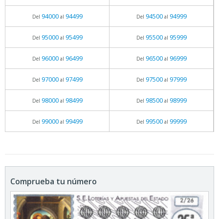
94000
94499
94500
94999
Del
al
Del
al
95000
95499
95500
95999
Del
al
Del
al
96000
96499
96500
96999
Del
al
Del
al
97000
97499
97500
97999
Del
al
Del
al
98000
98499
98500
98999
Del
al
Del
al
99000
99499
99500
99999
Del
al
Del
al
Comprueba tu número