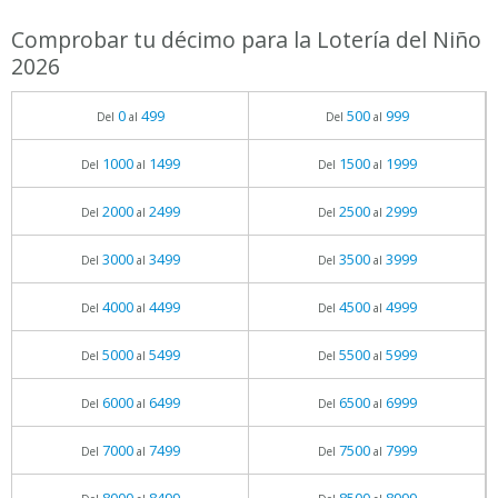
Comprobar tu décimo para la Lotería del Niño
2026
0
499
500
999
Del
al
Del
al
1000
1499
1500
1999
Del
al
Del
al
2000
2499
2500
2999
Del
al
Del
al
3000
3499
3500
3999
Del
al
Del
al
4000
4499
4500
4999
Del
al
Del
al
5000
5499
5500
5999
Del
al
Del
al
6000
6499
6500
6999
Del
al
Del
al
7000
7499
7500
7999
Del
al
Del
al