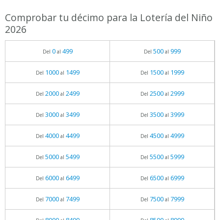
Comprobar tu décimo para la Lotería del Niño
2026
0
499
500
999
Del
al
Del
al
1000
1499
1500
1999
Del
al
Del
al
2000
2499
2500
2999
Del
al
Del
al
3000
3499
3500
3999
Del
al
Del
al
4000
4499
4500
4999
Del
al
Del
al
5000
5499
5500
5999
Del
al
Del
al
6000
6499
6500
6999
Del
al
Del
al
7000
7499
7500
7999
Del
al
Del
al