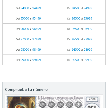
94000
94499
94500
94999
Del
al
Del
al
95000
95499
95500
95999
Del
al
Del
al
96000
96499
96500
96999
Del
al
Del
al
97000
97499
97500
97999
Del
al
Del
al
98000
98499
98500
98999
Del
al
Del
al
99000
99499
99500
99999
Del
al
Del
al
Comprueba tu número