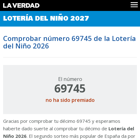
Comprobar Loteria del Niño
LOTERÍA DEL NIÑO 2027
Premios
Localizar números
Comprobar número 69745 de la Lotería
Noticias
del Niño 2026
Datos
Historia
Lotería de Navidad
El número
69745
no ha sido premiado
Gracias por comprobar tu décimo 69745 y esperamos
haberte dado suerte al comprobar tu décimo de
Lotería del
Niño 2026
. El segundo sorteo más popular de España da por