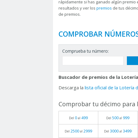
rápidamente si has ganado algún premio 
resultados y ver los
premios
de tus décimo
de premios.
COMPROBAR NÚMERO
Comprueba tu número:
Buscador de premios de la Lotería
Descarga la
lista oficial de la Lotería
Comprobar tu décimo para l
0
499
500
999
Del
al
Del
al
2500
2999
3000
3499
Del
al
Del
al