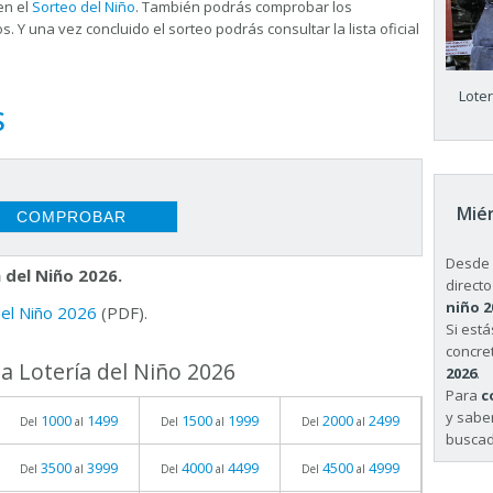
en el
Sorteo del Niño
. También podrás comprobar los
s. Y una vez concluido el sorteo podrás consultar la
lista oficial
Lote
S
Miér
Desde 
 del Niño 2026.
directo
niño 2
 del Niño 2026
(PDF).
Si est
concret
a Lotería del Niño 2026
2026
.
Para
c
y sabe
1000
1499
1500
1999
2000
2499
Del
al
Del
al
Del
al
buscad
3500
3999
4000
4499
4500
4999
Del
al
Del
al
Del
al