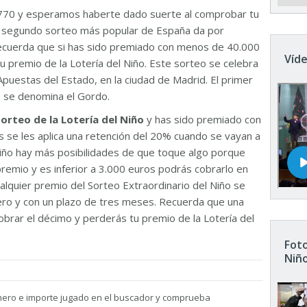
770 y esperamos haberte dado suerte al comprobar tu
El segundo sorteo más popular de España da por
Recuerda que si has sido premiado con menos de 40.000
Víde
u premio de la Lotería del Niño. Este sorteo se celebra
Apuestas del Estado, en la ciudad de Madrid. El primer
n se denomina el Gordo.
sorteo de la Lotería del Niño
y has sido premiado con
 se les aplica una retención del 20% cuando se vayan a
 Niño hay más posibilidades de que toque algo porque
remio y es inferior a 3.000 euros podrás cobrarlo en
ualquier premio del Sorteo Extraordinario del Niño se
nero y con un plazo de tres meses. Recuerda que una
brar el décimo y perderás tu premio de la Lotería del
Foto
Niñ
mero e importe jugado en el buscador y comprueba