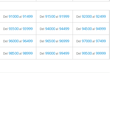
91000
91499
91500
91999
92000
92499
Del
al
Del
al
Del
al
93500
93999
94000
94499
94500
94999
Del
al
Del
al
Del
al
96000
96499
96500
96999
97000
97499
Del
al
Del
al
Del
al
98500
98999
99000
99499
99500
99999
Del
al
Del
al
Del
al