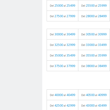
25000
25499
25500
25999
Del
al
Del
al
27500
27999
28000
28499
Del
al
Del
al
30000
30499
30500
30999
Del
al
Del
al
32500
32999
33000
33499
Del
al
Del
al
35000
35499
35500
35999
Del
al
Del
al
37500
37999
38000
38499
Del
al
Del
al
40000
40499
40500
40999
Del
al
Del
al
42500
42999
43000
43499
Del
al
Del
al