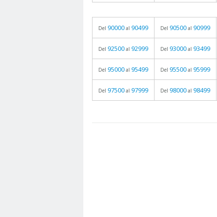
90000
90499
90500
90999
Del
al
Del
al
92500
92999
93000
93499
Del
al
Del
al
95000
95499
95500
95999
Del
al
Del
al
97500
97999
98000
98499
Del
al
Del
al