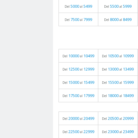
5000
5499
5500
5999
Del
al
Del
al
7500
7999
8000
8499
Del
al
Del
al
10000
10499
10500
10999
Del
al
Del
al
12500
12999
13000
13499
Del
al
Del
al
15000
15499
15500
15999
Del
al
Del
al
17500
17999
18000
18499
Del
al
Del
al
20000
20499
20500
20999
Del
al
Del
al
22500
22999
23000
23499
Del
al
Del
al