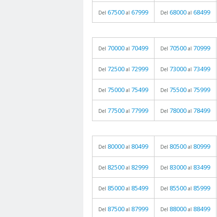
67500
67999
68000
68499
Del
al
Del
al
70000
70499
70500
70999
Del
al
Del
al
72500
72999
73000
73499
Del
al
Del
al
75000
75499
75500
75999
Del
al
Del
al
77500
77999
78000
78499
Del
al
Del
al
80000
80499
80500
80999
Del
al
Del
al
82500
82999
83000
83499
Del
al
Del
al
85000
85499
85500
85999
Del
al
Del
al
87500
87999
88000
88499
Del
al
Del
al