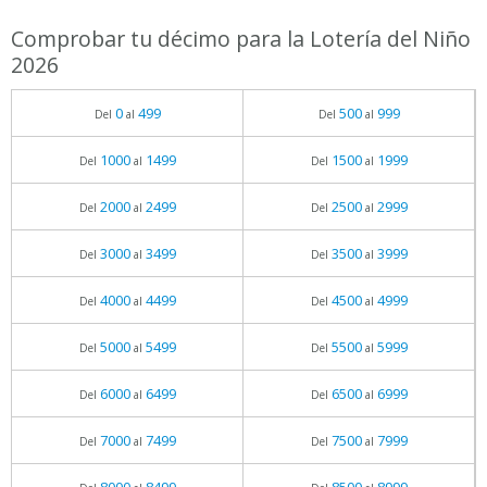
Comprobar tu décimo para la Lotería del Niño
2026
0
499
500
999
Del
al
Del
al
1000
1499
1500
1999
Del
al
Del
al
2000
2499
2500
2999
Del
al
Del
al
3000
3499
3500
3999
Del
al
Del
al
4000
4499
4500
4999
Del
al
Del
al
5000
5499
5500
5999
Del
al
Del
al
6000
6499
6500
6999
Del
al
Del
al
7000
7499
7500
7999
Del
al
Del
al