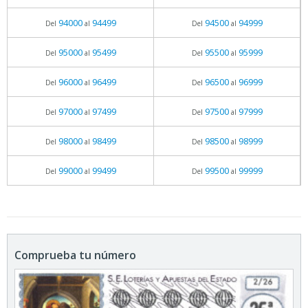
94000
94499
94500
94999
Del
al
Del
al
95000
95499
95500
95999
Del
al
Del
al
96000
96499
96500
96999
Del
al
Del
al
97000
97499
97500
97999
Del
al
Del
al
98000
98499
98500
98999
Del
al
Del
al
99000
99499
99500
99999
Del
al
Del
al
Comprueba tu número