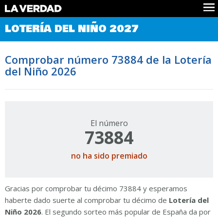
Comprobar Loteria del Niño
LOTERÍA DEL NIÑO 2027
Premios
Localizar números
Comprobar número 73884 de la Lotería
Noticias
del Niño 2026
Datos
Historia
Lotería de Navidad
El número
73884
no ha sido premiado
Gracias por comprobar tu décimo 73884 y esperamos
haberte dado suerte al comprobar tu décimo de
Lotería del
Niño 2026
. El segundo sorteo más popular de España da por