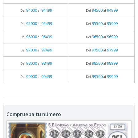
94000
94499
94500
94999
Del
al
Del
al
95000
95499
95500
95999
Del
al
Del
al
96000
96499
96500
96999
Del
al
Del
al
97000
97499
97500
97999
Del
al
Del
al
98000
98499
98500
98999
Del
al
Del
al
99000
99499
99500
99999
Del
al
Del
al
Comprueba tu número