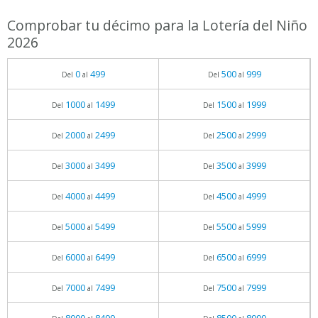
Comprobar tu décimo para la Lotería del Niño
2026
0
499
500
999
Del
al
Del
al
1000
1499
1500
1999
Del
al
Del
al
2000
2499
2500
2999
Del
al
Del
al
3000
3499
3500
3999
Del
al
Del
al
4000
4499
4500
4999
Del
al
Del
al
5000
5499
5500
5999
Del
al
Del
al
6000
6499
6500
6999
Del
al
Del
al
7000
7499
7500
7999
Del
al
Del
al