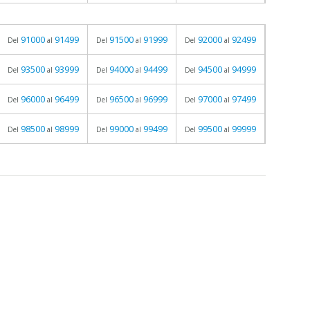
91000
91499
91500
91999
92000
92499
Del
al
Del
al
Del
al
93500
93999
94000
94499
94500
94999
Del
al
Del
al
Del
al
96000
96499
96500
96999
97000
97499
Del
al
Del
al
Del
al
98500
98999
99000
99499
99500
99999
Del
al
Del
al
Del
al