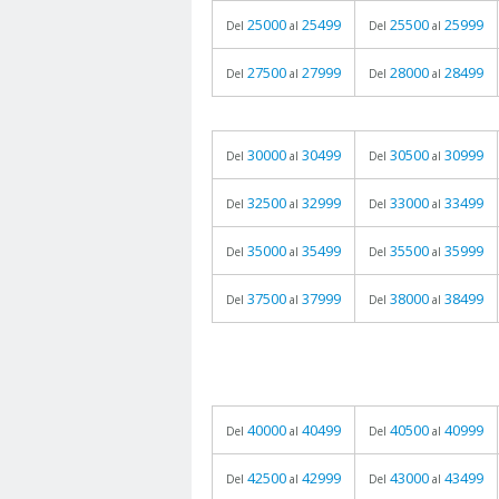
25000
25499
25500
25999
Del
al
Del
al
27500
27999
28000
28499
Del
al
Del
al
30000
30499
30500
30999
Del
al
Del
al
32500
32999
33000
33499
Del
al
Del
al
35000
35499
35500
35999
Del
al
Del
al
37500
37999
38000
38499
Del
al
Del
al
40000
40499
40500
40999
Del
al
Del
al
42500
42999
43000
43499
Del
al
Del
al