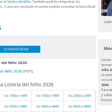
en el
Sorteo del Niño
. También podrás comprobar los
s. Y una vez concluido el sorteo podrás consultar la
lista oficial
Lote
S
Miér
Desde 
 del Niño 2026.
directo
niño 2
 del Niño 2026
(PDF).
Si est
concret
a Lotería del Niño 2026
2026
.
Para
c
y sabe
1000
1499
1500
1999
2000
2499
Del
al
Del
al
Del
al
buscad
3500
3999
4000
4499
4500
4999
Del
al
Del
al
Del
al