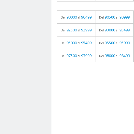
90000
90499
90500
90999
Del
al
Del
al
92500
92999
93000
93499
Del
al
Del
al
95000
95499
95500
95999
Del
al
Del
al
97500
97999
98000
98499
Del
al
Del
al