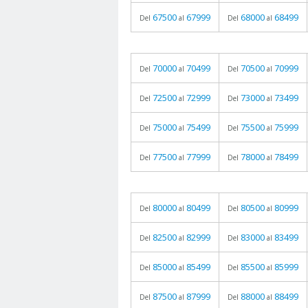
67500
67999
68000
68499
Del
al
Del
al
70000
70499
70500
70999
Del
al
Del
al
72500
72999
73000
73499
Del
al
Del
al
75000
75499
75500
75999
Del
al
Del
al
77500
77999
78000
78499
Del
al
Del
al
80000
80499
80500
80999
Del
al
Del
al
82500
82999
83000
83499
Del
al
Del
al
85000
85499
85500
85999
Del
al
Del
al
87500
87999
88000
88499
Del
al
Del
al