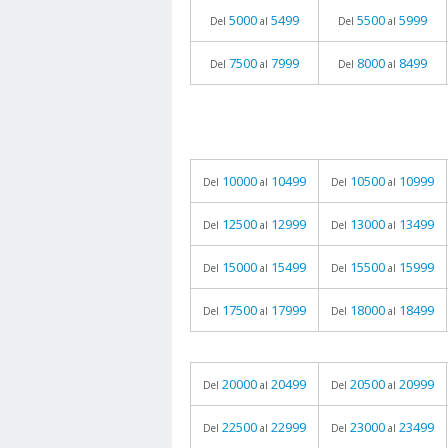
5000
5499
5500
5999
Del
al
Del
al
7500
7999
8000
8499
Del
al
Del
al
10000
10499
10500
10999
Del
al
Del
al
12500
12999
13000
13499
Del
al
Del
al
15000
15499
15500
15999
Del
al
Del
al
17500
17999
18000
18499
Del
al
Del
al
20000
20499
20500
20999
Del
al
Del
al
22500
22999
23000
23499
Del
al
Del
al