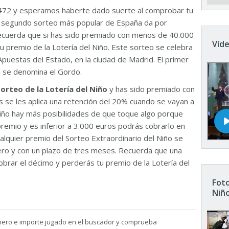
472 y esperamos haberte dado suerte al comprobar tu
El segundo sorteo más popular de España da por
Recuerda que si has sido premiado con menos de 40.000
Víde
u premio de la Lotería del Niño. Este sorteo se celebra
Apuestas del Estado, en la ciudad de Madrid. El primer
n se denomina el Gordo.
sorteo de la Lotería del Niño
y has sido premiado con
 se les aplica una retención del 20% cuando se vayan a
 Niño hay más posibilidades de que toque algo porque
remio y es inferior a 3.000 euros podrás cobrarlo en
ualquier premio del Sorteo Extraordinario del Niño se
nero y con un plazo de tres meses. Recuerda que una
brar el décimo y perderás tu premio de la Lotería del
Foto
Niñ
mero e importe jugado en el buscador y comprueba