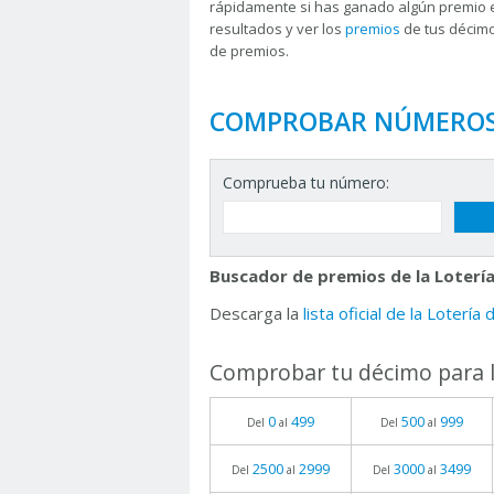
rápidamente si has ganado algún premio 
resultados y ver los
premios
de tus décimo
de premios.
COMPROBAR NÚMERO
Comprueba tu número:
Buscador de premios de la Lotería
Descarga la
lista oficial de la Lotería
Comprobar tu décimo para l
0
499
500
999
Del
al
Del
al
2500
2999
3000
3499
Del
al
Del
al