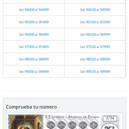
94000
94499
94500
94999
Del
al
Del
al
95000
95499
95500
95999
Del
al
Del
al
96000
96499
96500
96999
Del
al
Del
al
97000
97499
97500
97999
Del
al
Del
al
98000
98499
98500
98999
Del
al
Del
al
99000
99499
99500
99999
Del
al
Del
al
Comprueba tu número