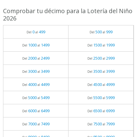
Comprobar tu décimo para la Lotería del Niño
2026
0
499
500
999
Del
al
Del
al
1000
1499
1500
1999
Del
al
Del
al
2000
2499
2500
2999
Del
al
Del
al
3000
3499
3500
3999
Del
al
Del
al
4000
4499
4500
4999
Del
al
Del
al
5000
5499
5500
5999
Del
al
Del
al
6000
6499
6500
6999
Del
al
Del
al
7000
7499
7500
7999
Del
al
Del
al