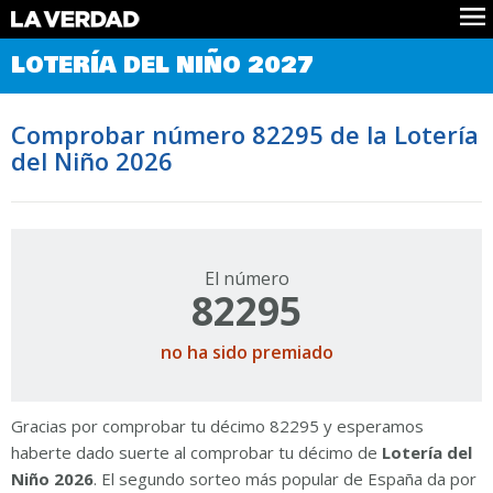
Comprobar Loteria del Niño
LOTERÍA DEL NIÑO 2027
Premios
Localizar números
Comprobar número 82295 de la Lotería
Noticias
del Niño 2026
Datos
Historia
Lotería de Navidad
El número
82295
no ha sido premiado
Gracias por comprobar tu décimo 82295 y esperamos
haberte dado suerte al comprobar tu décimo de
Lotería del
Niño 2026
. El segundo sorteo más popular de España da por