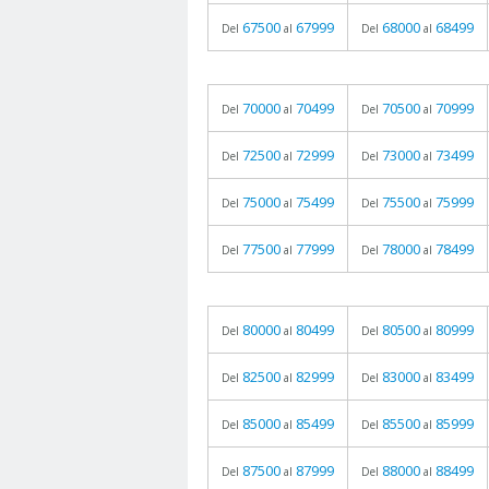
67500
67999
68000
68499
Del
al
Del
al
70000
70499
70500
70999
Del
al
Del
al
72500
72999
73000
73499
Del
al
Del
al
75000
75499
75500
75999
Del
al
Del
al
77500
77999
78000
78499
Del
al
Del
al
80000
80499
80500
80999
Del
al
Del
al
82500
82999
83000
83499
Del
al
Del
al
85000
85499
85500
85999
Del
al
Del
al
87500
87999
88000
88499
Del
al
Del
al