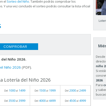
en el
Sorteo del Niño
. También podrás comprobar los
s. Y una vez concluido el sorteo podrás consultar la
lista oficial
Lote
S
Miér
Desde 
 del Niño 2026.
directo
niño 2
 del Niño 2026
(PDF).
Si est
concret
a Lotería del Niño 2026
2026
.
Para
c
y sabe
1000
1499
1500
1999
2000
2499
Del
al
Del
al
Del
al
buscad
3500
3999
4000
4499
4500
4999
Del
al
Del
al
Del
al