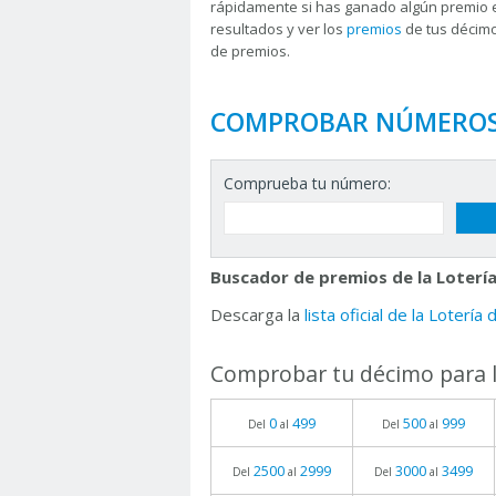
rápidamente si has ganado algún premio 
resultados y ver los
premios
de tus décimo
de premios.
COMPROBAR NÚMERO
Comprueba tu número:
Buscador de premios de la Lotería
Descarga la
lista oficial de la Lotería
Comprobar tu décimo para l
0
499
500
999
Del
al
Del
al
2500
2999
3000
3499
Del
al
Del
al