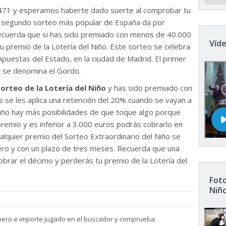
471 y esperamos haberte dado suerte al comprobar tu
El segundo sorteo más popular de España da por
Recuerda que si has sido premiado con menos de 40.000
Víde
u premio de la Lotería del Niño. Este sorteo se celebra
Apuestas del Estado, en la ciudad de Madrid. El primer
n se denomina el Gordo.
sorteo de la Lotería del Niño
y has sido premiado con
 se les aplica una retención del 20% cuando se vayan a
 Niño hay más posibilidades de que toque algo porque
remio y es inferior a 3.000 euros podrás cobrarlo en
ualquier premio del Sorteo Extraordinario del Niño se
nero y con un plazo de tres meses. Recuerda que una
brar el décimo y perderás tu premio de la Lotería del
Foto
Niñ
mero e importe jugado en el buscador y comprueba