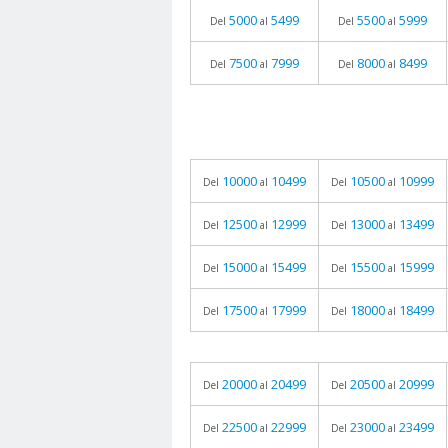
5000
5499
5500
5999
Del
al
Del
al
7500
7999
8000
8499
Del
al
Del
al
10000
10499
10500
10999
Del
al
Del
al
12500
12999
13000
13499
Del
al
Del
al
15000
15499
15500
15999
Del
al
Del
al
17500
17999
18000
18499
Del
al
Del
al
20000
20499
20500
20999
Del
al
Del
al
22500
22999
23000
23499
Del
al
Del
al