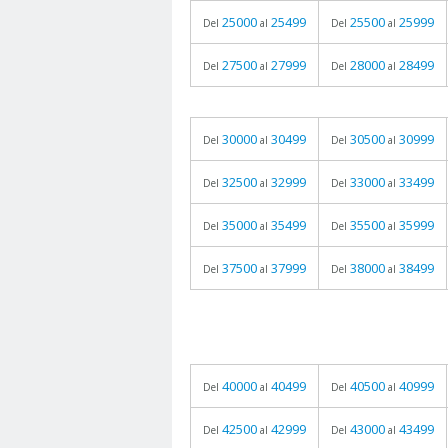
25000
25499
25500
25999
Del
al
Del
al
27500
27999
28000
28499
Del
al
Del
al
30000
30499
30500
30999
Del
al
Del
al
32500
32999
33000
33499
Del
al
Del
al
35000
35499
35500
35999
Del
al
Del
al
37500
37999
38000
38499
Del
al
Del
al
40000
40499
40500
40999
Del
al
Del
al
42500
42999
43000
43499
Del
al
Del
al