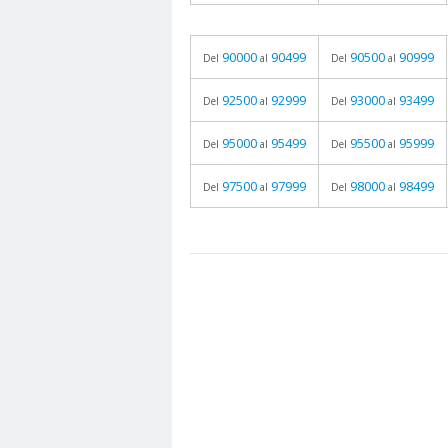
90000
90499
90500
90999
Del
al
Del
al
92500
92999
93000
93499
Del
al
Del
al
95000
95499
95500
95999
Del
al
Del
al
97500
97999
98000
98499
Del
al
Del
al