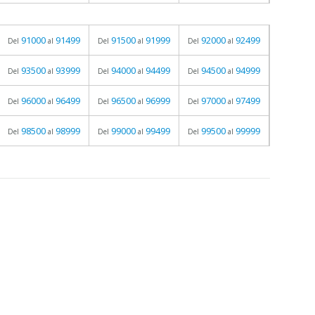
91000
91499
91500
91999
92000
92499
Del
al
Del
al
Del
al
93500
93999
94000
94499
94500
94999
Del
al
Del
al
Del
al
96000
96499
96500
96999
97000
97499
Del
al
Del
al
Del
al
98500
98999
99000
99499
99500
99999
Del
al
Del
al
Del
al