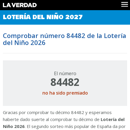
Comprobar Loteria del Niño
LOTERÍA DEL NIÑO 2027
Premios
Localizar números
Comprobar número 84482 de la Lotería
Noticias
del Niño 2026
Datos
Historia
Lotería de Navidad
El número
84482
no ha sido premiado
Gracias por comprobar tu décimo 84482 y esperamos
haberte dado suerte al comprobar tu décimo de
Lotería del
Niño 2026
. El segundo sorteo más popular de España da por