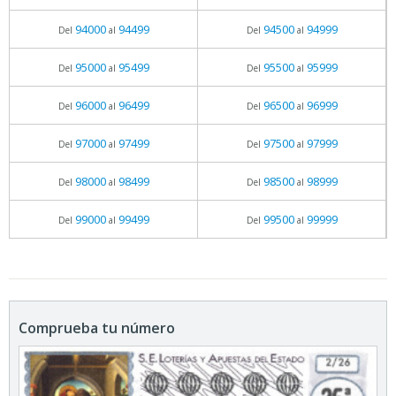
94000
94499
94500
94999
Del
al
Del
al
95000
95499
95500
95999
Del
al
Del
al
96000
96499
96500
96999
Del
al
Del
al
97000
97499
97500
97999
Del
al
Del
al
98000
98499
98500
98999
Del
al
Del
al
99000
99499
99500
99999
Del
al
Del
al
Comprueba tu número