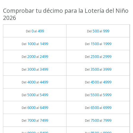
Comprobar tu décimo para la Lotería del Niño
2026
0
499
500
999
Del
al
Del
al
1000
1499
1500
1999
Del
al
Del
al
2000
2499
2500
2999
Del
al
Del
al
3000
3499
3500
3999
Del
al
Del
al
4000
4499
4500
4999
Del
al
Del
al
5000
5499
5500
5999
Del
al
Del
al
6000
6499
6500
6999
Del
al
Del
al
7000
7499
7500
7999
Del
al
Del
al