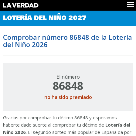
Comprobar Loteria del Niño
LOTERÍA DEL NIÑO 2027
Premios
Localizar números
Comprobar número 86848 de la Lotería
Noticias
del Niño 2026
Datos
Historia
Lotería de Navidad
El número
86848
no ha sido premiado
Gracias por comprobar tu décimo 86848 y esperamos
haberte dado suerte al comprobar tu décimo de
Lotería del
Niño 2026
. El segundo sorteo más popular de España da por