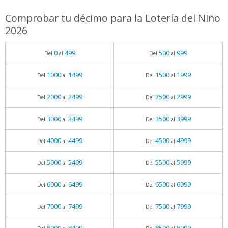
Comprobar tu décimo para la Lotería del Niño
2026
0
499
500
999
Del
al
Del
al
1000
1499
1500
1999
Del
al
Del
al
2000
2499
2500
2999
Del
al
Del
al
3000
3499
3500
3999
Del
al
Del
al
4000
4499
4500
4999
Del
al
Del
al
5000
5499
5500
5999
Del
al
Del
al
6000
6499
6500
6999
Del
al
Del
al
7000
7499
7500
7999
Del
al
Del
al