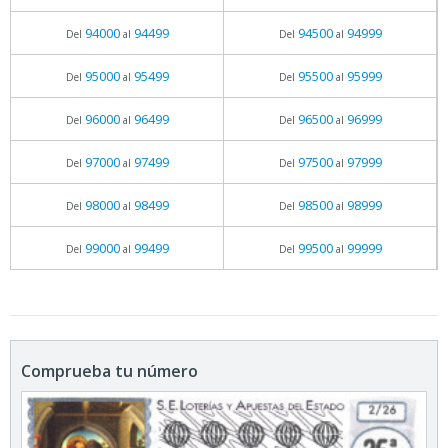
94000
94499
94500
94999
Del
al
Del
al
95000
95499
95500
95999
Del
al
Del
al
96000
96499
96500
96999
Del
al
Del
al
97000
97499
97500
97999
Del
al
Del
al
98000
98499
98500
98999
Del
al
Del
al
99000
99499
99500
99999
Del
al
Del
al
Comprueba tu número