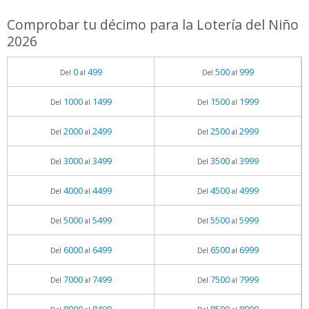
Comprobar tu décimo para la Lotería del Niño
2026
0
499
500
999
Del
al
Del
al
1000
1499
1500
1999
Del
al
Del
al
2000
2499
2500
2999
Del
al
Del
al
3000
3499
3500
3999
Del
al
Del
al
4000
4499
4500
4999
Del
al
Del
al
5000
5499
5500
5999
Del
al
Del
al
6000
6499
6500
6999
Del
al
Del
al
7000
7499
7500
7999
Del
al
Del
al