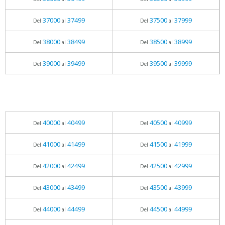
37000
37499
37500
37999
Del
al
Del
al
38000
38499
38500
38999
Del
al
Del
al
39000
39499
39500
39999
Del
al
Del
al
40000
40499
40500
40999
Del
al
Del
al
41000
41499
41500
41999
Del
al
Del
al
42000
42499
42500
42999
Del
al
Del
al
43000
43499
43500
43999
Del
al
Del
al
44000
44499
44500
44999
Del
al
Del
al