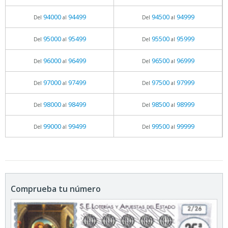
94000
94499
94500
94999
Del
al
Del
al
95000
95499
95500
95999
Del
al
Del
al
96000
96499
96500
96999
Del
al
Del
al
97000
97499
97500
97999
Del
al
Del
al
98000
98499
98500
98999
Del
al
Del
al
99000
99499
99500
99999
Del
al
Del
al
Comprueba tu número