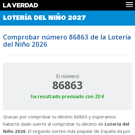
Comprobar Loteria del Niño
LOTERÍA DEL NIÑO 2027
Premios
Localizar números
Comprobar número 86863 de la Lotería
Noticias
del Niño 2026
Datos
Historia
Lotería de Navidad
El número
86863
ha resultado premiado con 20 €
Gracias por comprobar tu décimo 86863 y esperamos
haberte dado suerte al comprobar tu décimo de
Lotería del
Niño 2026
. El segundo sorteo más popular de España da por