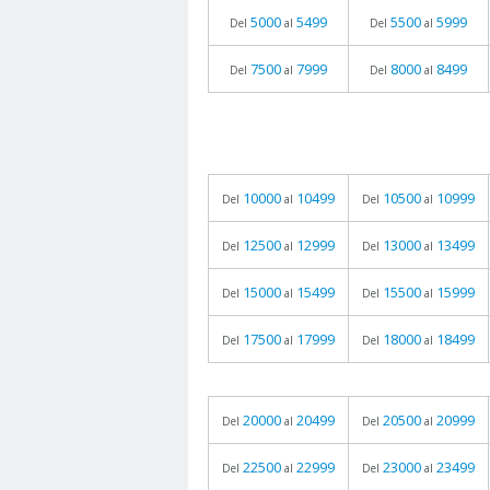
5000
5499
5500
5999
Del
al
Del
al
7500
7999
8000
8499
Del
al
Del
al
10000
10499
10500
10999
Del
al
Del
al
12500
12999
13000
13499
Del
al
Del
al
15000
15499
15500
15999
Del
al
Del
al
17500
17999
18000
18499
Del
al
Del
al
20000
20499
20500
20999
Del
al
Del
al
22500
22999
23000
23499
Del
al
Del
al