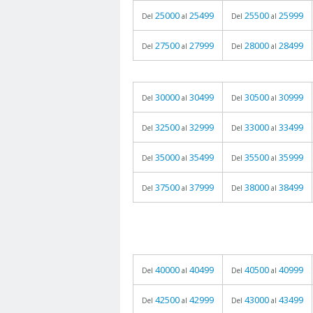
25000
25499
25500
25999
Del
al
Del
al
27500
27999
28000
28499
Del
al
Del
al
30000
30499
30500
30999
Del
al
Del
al
32500
32999
33000
33499
Del
al
Del
al
35000
35499
35500
35999
Del
al
Del
al
37500
37999
38000
38499
Del
al
Del
al
40000
40499
40500
40999
Del
al
Del
al
42500
42999
43000
43499
Del
al
Del
al