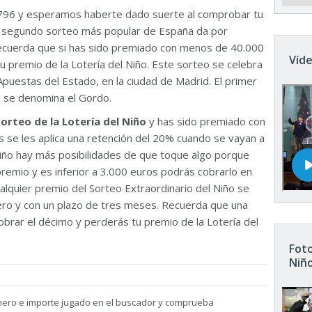
796 y esperamos haberte dado suerte al comprobar tu
El segundo sorteo más popular de España da por
Recuerda que si has sido premiado con menos de 40.000
Víde
u premio de la Lotería del Niño. Este sorteo se celebra
Apuestas del Estado, en la ciudad de Madrid. El primer
n se denomina el Gordo.
sorteo de la Lotería del Niño
y has sido premiado con
 se les aplica una retención del 20% cuando se vayan a
 Niño hay más posibilidades de que toque algo porque
remio y es inferior a 3.000 euros podrás cobrarlo en
ualquier premio del Sorteo Extraordinario del Niño se
nero y con un plazo de tres meses. Recuerda que una
brar el décimo y perderás tu premio de la Lotería del
Foto
Niñ
mero e importe jugado en el buscador y comprueba