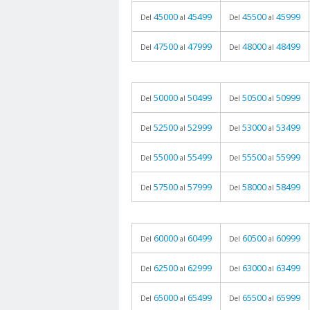
45000
45499
45500
45999
Del
al
Del
al
47500
47999
48000
48499
Del
al
Del
al
50000
50499
50500
50999
Del
al
Del
al
52500
52999
53000
53499
Del
al
Del
al
55000
55499
55500
55999
Del
al
Del
al
57500
57999
58000
58499
Del
al
Del
al
60000
60499
60500
60999
Del
al
Del
al
62500
62999
63000
63499
Del
al
Del
al
65000
65499
65500
65999
Del
al
Del
al