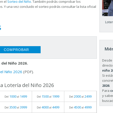
en el
Sorteo del Niño
. También podrás comprobar los
s. Y una vez concluido el sorteo podrás consultar la
lista oficial
Lote
S
Miér
Desde 
 del Niño 2026.
directo
niño 2
 del Niño 2026
(PDF).
Si est
concret
a Lotería del Niño 2026
2026
.
Para
c
y sabe
1000
1499
1500
1999
2000
2499
Del
al
Del
al
Del
al
buscad
3500
3999
4000
4499
4500
4999
Del
al
Del
al
Del
al