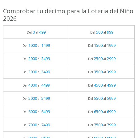
Comprobar tu décimo para la Lotería del Niño
2026
0
499
500
999
Del
al
Del
al
1000
1499
1500
1999
Del
al
Del
al
2000
2499
2500
2999
Del
al
Del
al
3000
3499
3500
3999
Del
al
Del
al
4000
4499
4500
4999
Del
al
Del
al
5000
5499
5500
5999
Del
al
Del
al
6000
6499
6500
6999
Del
al
Del
al
7000
7499
7500
7999
Del
al
Del
al