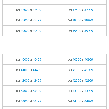
37000
37499
37500
37999
Del
al
Del
al
38000
38499
38500
38999
Del
al
Del
al
39000
39499
39500
39999
Del
al
Del
al
40000
40499
40500
40999
Del
al
Del
al
41000
41499
41500
41999
Del
al
Del
al
42000
42499
42500
42999
Del
al
Del
al
43000
43499
43500
43999
Del
al
Del
al
44000
44499
44500
44999
Del
al
Del
al