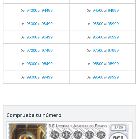
94000
94499
94500
94999
Del
al
Del
al
95000
95499
95500
95999
Del
al
Del
al
96000
96499
96500
96999
Del
al
Del
al
97000
97499
97500
97999
Del
al
Del
al
98000
98499
98500
98999
Del
al
Del
al
99000
99499
99500
99999
Del
al
Del
al
Comprueba tu número