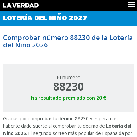
Comprobar Loteria del Niño
LOTERÍA DEL NIÑO 2027
Premios
Localizar números
Comprobar número 88230 de la Lotería
Noticias
del Niño 2026
Datos
Historia
Lotería de Navidad
El número
88230
ha resultado premiado con 20 €
Gracias por comprobar tu décimo 88230 y esperamos
haberte dado suerte al comprobar tu décimo de
Lotería del
Niño 2026
. El segundo sorteo más popular de España da por