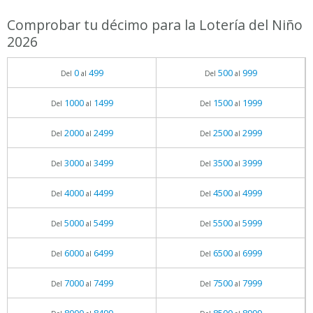
Comprobar tu décimo para la Lotería del Niño
2026
0
499
500
999
Del
al
Del
al
1000
1499
1500
1999
Del
al
Del
al
2000
2499
2500
2999
Del
al
Del
al
3000
3499
3500
3999
Del
al
Del
al
4000
4499
4500
4999
Del
al
Del
al
5000
5499
5500
5999
Del
al
Del
al
6000
6499
6500
6999
Del
al
Del
al
7000
7499
7500
7999
Del
al
Del
al