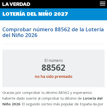
Comprobar Loteria del Niño
LOTERÍA DEL NIÑO 2027
Premios
Localizar números
Comprobar número 88562 de la Lotería
Noticias
del Niño 2026
Datos
Historia
Lotería de Navidad
El número
88562
no ha sido premiado
Gracias por comprobar tu décimo 88562 y esperamos
haberte dado suerte al comprobar tu décimo de
Lotería del
Niño 2026
. El segundo sorteo más popular de España da por