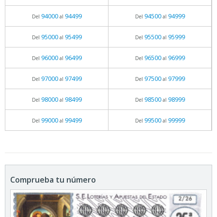
94000
94499
94500
94999
Del
al
Del
al
95000
95499
95500
95999
Del
al
Del
al
96000
96499
96500
96999
Del
al
Del
al
97000
97499
97500
97999
Del
al
Del
al
98000
98499
98500
98999
Del
al
Del
al
99000
99499
99500
99999
Del
al
Del
al
Comprueba tu número