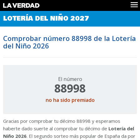
Comprobar Loteria del Niño
LOTERÍA DEL NIÑO 2027
Premios
Localizar números
Comprobar número 88998 de la Lotería
Noticias
del Niño 2026
Datos
Historia
Lotería de Navidad
El número
88998
no ha sido premiado
Gracias por comprobar tu décimo 88998 y esperamos
haberte dado suerte al comprobar tu décimo de
Lotería del
Niño 2026
. El segundo sorteo más popular de España da por