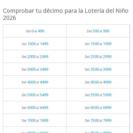
Comprobar tu décimo para la Lotería del Niño
2026
0
499
500
999
Del
al
Del
al
1000
1499
1500
1999
Del
al
Del
al
2000
2499
2500
2999
Del
al
Del
al
3000
3499
3500
3999
Del
al
Del
al
4000
4499
4500
4999
Del
al
Del
al
5000
5499
5500
5999
Del
al
Del
al
6000
6499
6500
6999
Del
al
Del
al
7000
7499
7500
7999
Del
al
Del
al