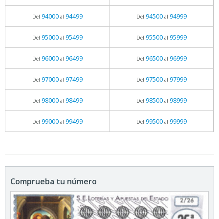
94000
94499
94500
94999
Del
al
Del
al
95000
95499
95500
95999
Del
al
Del
al
96000
96499
96500
96999
Del
al
Del
al
97000
97499
97500
97999
Del
al
Del
al
98000
98499
98500
98999
Del
al
Del
al
99000
99499
99500
99999
Del
al
Del
al
Comprueba tu número