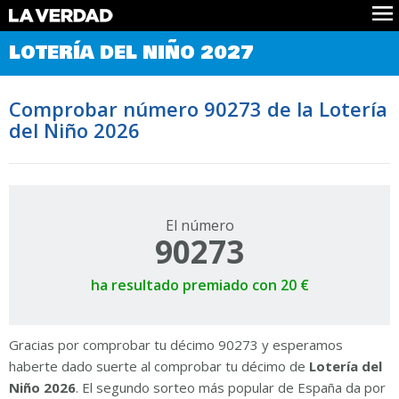
Comprobar Loteria del Niño
LOTERÍA DEL NIÑO 2027
Premios
Localizar números
Comprobar número 90273 de la Lotería
Noticias
del Niño 2026
Datos
Historia
Lotería de Navidad
El número
90273
ha resultado premiado con 20 €
Gracias por comprobar tu décimo 90273 y esperamos
haberte dado suerte al comprobar tu décimo de
Lotería del
Niño 2026
. El segundo sorteo más popular de España da por