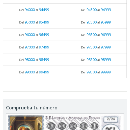
94000
94499
94500
94999
Del
al
Del
al
95000
95499
95500
95999
Del
al
Del
al
96000
96499
96500
96999
Del
al
Del
al
97000
97499
97500
97999
Del
al
Del
al
98000
98499
98500
98999
Del
al
Del
al
99000
99499
99500
99999
Del
al
Del
al
Comprueba tu número