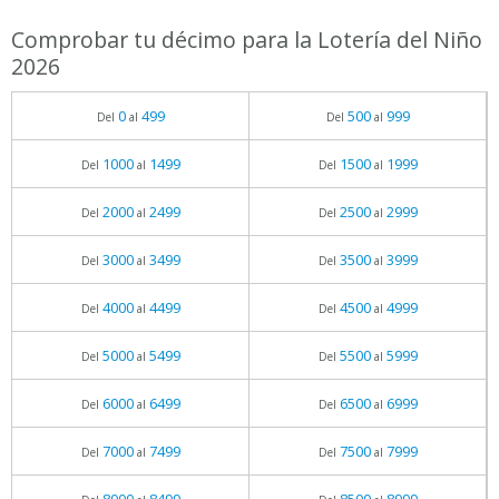
Comprobar tu décimo para la Lotería del Niño
2026
0
499
500
999
Del
al
Del
al
1000
1499
1500
1999
Del
al
Del
al
2000
2499
2500
2999
Del
al
Del
al
3000
3499
3500
3999
Del
al
Del
al
4000
4499
4500
4999
Del
al
Del
al
5000
5499
5500
5999
Del
al
Del
al
6000
6499
6500
6999
Del
al
Del
al
7000
7499
7500
7999
Del
al
Del
al