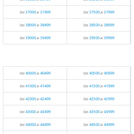
37000
37499
37500
37999
Del
al
Del
al
38000
38499
38500
38999
Del
al
Del
al
39000
39499
39500
39999
Del
al
Del
al
40000
40499
40500
40999
Del
al
Del
al
41000
41499
41500
41999
Del
al
Del
al
42000
42499
42500
42999
Del
al
Del
al
43000
43499
43500
43999
Del
al
Del
al
44000
44499
44500
44999
Del
al
Del
al