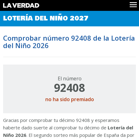
Comprobar Loteria del Niño
LOTERÍA DEL NIÑO 2027
Premios
Localizar números
Comprobar número 92408 de la Lotería
Noticias
del Niño 2026
Datos
Historia
Lotería de Navidad
El número
92408
no ha sido premiado
Gracias por comprobar tu décimo 92408 y esperamos
haberte dado suerte al comprobar tu décimo de
Lotería del
Niño 2026
. El segundo sorteo más popular de España da por