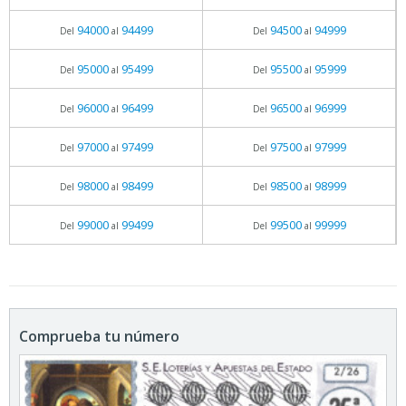
94000
94499
94500
94999
Del
al
Del
al
95000
95499
95500
95999
Del
al
Del
al
96000
96499
96500
96999
Del
al
Del
al
97000
97499
97500
97999
Del
al
Del
al
98000
98499
98500
98999
Del
al
Del
al
99000
99499
99500
99999
Del
al
Del
al
Comprueba tu número