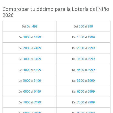
Comprobar tu décimo para la Lotería del Niño
2026
0
499
500
999
Del
al
Del
al
1000
1499
1500
1999
Del
al
Del
al
2000
2499
2500
2999
Del
al
Del
al
3000
3499
3500
3999
Del
al
Del
al
4000
4499
4500
4999
Del
al
Del
al
5000
5499
5500
5999
Del
al
Del
al
6000
6499
6500
6999
Del
al
Del
al
7000
7499
7500
7999
Del
al
Del
al