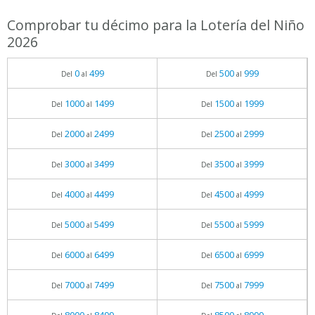
Comprobar tu décimo para la Lotería del Niño
2026
0
499
500
999
Del
al
Del
al
1000
1499
1500
1999
Del
al
Del
al
2000
2499
2500
2999
Del
al
Del
al
3000
3499
3500
3999
Del
al
Del
al
4000
4499
4500
4999
Del
al
Del
al
5000
5499
5500
5999
Del
al
Del
al
6000
6499
6500
6999
Del
al
Del
al
7000
7499
7500
7999
Del
al
Del
al