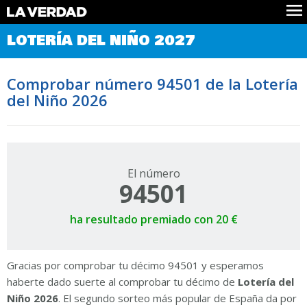
Comprobar Loteria del Niño
LOTERÍA DEL NIÑO 2027
Premios
Localizar números
Comprobar número 94501 de la Lotería
Noticias
del Niño 2026
Datos
Historia
Lotería de Navidad
El número
94501
ha resultado premiado con 20 €
Gracias por comprobar tu décimo 94501 y esperamos
haberte dado suerte al comprobar tu décimo de
Lotería del
Niño 2026
. El segundo sorteo más popular de España da por