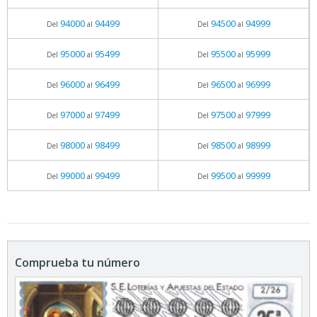
94000
94499
94500
94999
Del
al
Del
al
95000
95499
95500
95999
Del
al
Del
al
96000
96499
96500
96999
Del
al
Del
al
97000
97499
97500
97999
Del
al
Del
al
98000
98499
98500
98999
Del
al
Del
al
99000
99499
99500
99999
Del
al
Del
al
Comprueba tu número