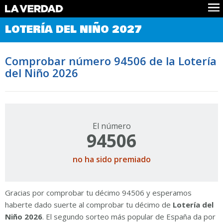
Comprobar Loteria del Niño
LOTERÍA DEL NIÑO 2027
Premios
Localizar números
Comprobar número 94506 de la Lotería
Noticias
del Niño 2026
Datos
Historia
Lotería de Navidad
El número
94506
no ha sido premiado
Gracias por comprobar tu décimo 94506 y esperamos
haberte dado suerte al comprobar tu décimo de
Lotería del
Niño 2026
. El segundo sorteo más popular de España da por