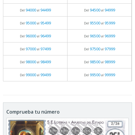
94000
94499
94500
94999
Del
al
Del
al
95000
95499
95500
95999
Del
al
Del
al
96000
96499
96500
96999
Del
al
Del
al
97000
97499
97500
97999
Del
al
Del
al
98000
98499
98500
98999
Del
al
Del
al
99000
99499
99500
99999
Del
al
Del
al
Comprueba tu número