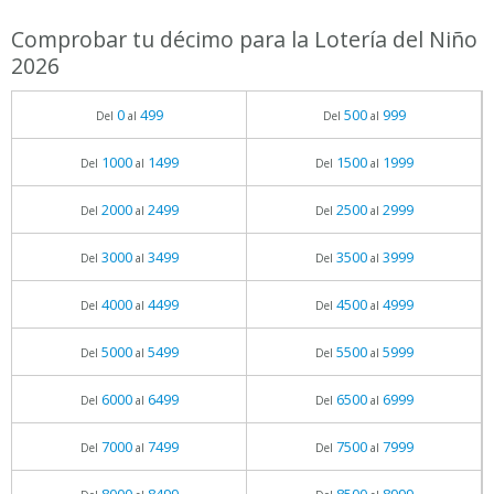
Comprobar tu décimo para la Lotería del Niño
2026
0
499
500
999
Del
al
Del
al
1000
1499
1500
1999
Del
al
Del
al
2000
2499
2500
2999
Del
al
Del
al
3000
3499
3500
3999
Del
al
Del
al
4000
4499
4500
4999
Del
al
Del
al
5000
5499
5500
5999
Del
al
Del
al
6000
6499
6500
6999
Del
al
Del
al
7000
7499
7500
7999
Del
al
Del
al