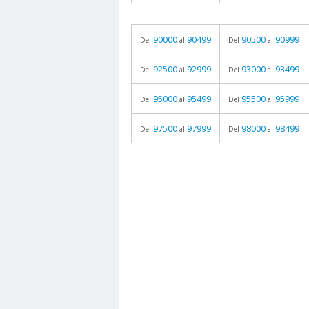
90000
90499
90500
90999
Del
al
Del
al
92500
92999
93000
93499
Del
al
Del
al
95000
95499
95500
95999
Del
al
Del
al
97500
97999
98000
98499
Del
al
Del
al