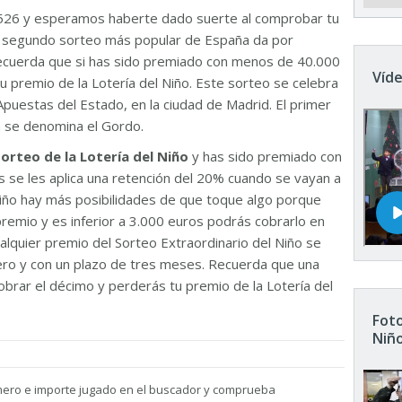
526 y esperamos haberte dado suerte al comprobar tu
El segundo sorteo más popular de España da por
Recuerda que si has sido premiado con menos de 40.000
Víde
u premio de la Lotería del Niño. Este sorteo se celebra
Apuestas del Estado, en la ciudad de Madrid. El primer
n se denomina el Gordo.
sorteo de la Lotería del Niño
y has sido premiado con
 se les aplica una retención del 20% cuando se vayan a
 Niño hay más posibilidades de que toque algo porque
remio y es inferior a 3.000 euros podrás cobrarlo en
ualquier premio del Sorteo Extraordinario del Niño se
nero y con un plazo de tres meses. Recuerda que una
brar el décimo y perderás tu premio de la Lotería del
Foto
Niñ
mero e importe jugado en el buscador y comprueba