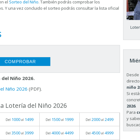
en el
Sorteo del Niño
. También podrás comprobar los
s. Y una vez concluido el sorteo podrás consultar la
lista oficial
Lote
S
Miér
Desde 
 del Niño 2026.
directo
niño 2
 del Niño 2026
(PDF).
Si est
concret
a Lotería del Niño 2026
2026
.
Para
c
y sabe
1000
1499
1500
1999
2000
2499
Del
al
Del
al
Del
al
buscad
3500
3999
4000
4499
4500
4999
Del
al
Del
al
Del
al