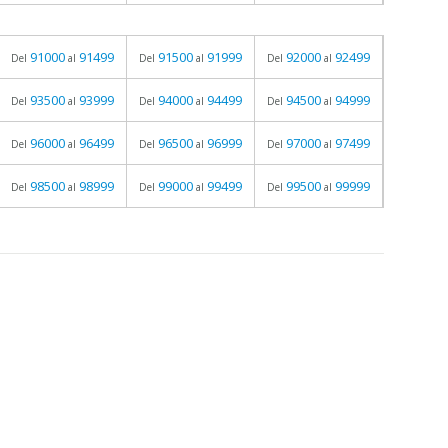
91000
91499
91500
91999
92000
92499
Del
al
Del
al
Del
al
93500
93999
94000
94499
94500
94999
Del
al
Del
al
Del
al
96000
96499
96500
96999
97000
97499
Del
al
Del
al
Del
al
98500
98999
99000
99499
99500
99999
Del
al
Del
al
Del
al