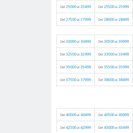
25000
25499
25500
25999
Del
al
Del
al
27500
27999
28000
28499
Del
al
Del
al
30000
30499
30500
30999
Del
al
Del
al
32500
32999
33000
33499
Del
al
Del
al
35000
35499
35500
35999
Del
al
Del
al
37500
37999
38000
38499
Del
al
Del
al
40000
40499
40500
40999
Del
al
Del
al
42500
42999
43000
43499
Del
al
Del
al