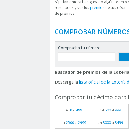
rápidamente si has ganado algún premio 
resultados y ver los
premios
de tus décimo
de premios.
COMPROBAR NÚMERO
Comprueba tu número:
Buscador de premios de la Lotería
Descarga la
lista oficial de la Lotería
Comprobar tu décimo para l
0
499
500
999
Del
al
Del
al
2500
2999
3000
3499
Del
al
Del
al