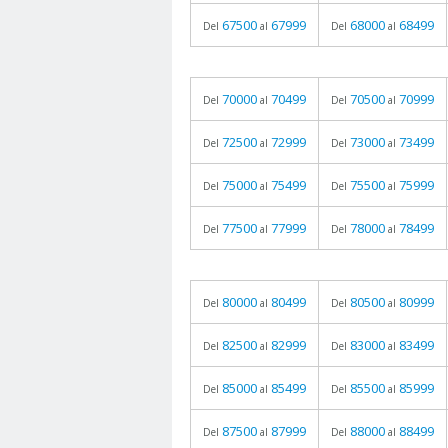
67500
67999
68000
68499
Del
al
Del
al
70000
70499
70500
70999
Del
al
Del
al
72500
72999
73000
73499
Del
al
Del
al
75000
75499
75500
75999
Del
al
Del
al
77500
77999
78000
78499
Del
al
Del
al
80000
80499
80500
80999
Del
al
Del
al
82500
82999
83000
83499
Del
al
Del
al
85000
85499
85500
85999
Del
al
Del
al
87500
87999
88000
88499
Del
al
Del
al