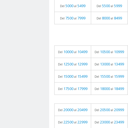
5000
5499
5500
5999
Del
al
Del
al
7500
7999
8000
8499
Del
al
Del
al
10000
10499
10500
10999
Del
al
Del
al
12500
12999
13000
13499
Del
al
Del
al
15000
15499
15500
15999
Del
al
Del
al
17500
17999
18000
18499
Del
al
Del
al
20000
20499
20500
20999
Del
al
Del
al
22500
22999
23000
23499
Del
al
Del
al