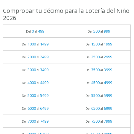
Comprobar tu décimo para la Lotería del Niño
2026
0
499
500
999
Del
al
Del
al
1000
1499
1500
1999
Del
al
Del
al
2000
2499
2500
2999
Del
al
Del
al
3000
3499
3500
3999
Del
al
Del
al
4000
4499
4500
4999
Del
al
Del
al
5000
5499
5500
5999
Del
al
Del
al
6000
6499
6500
6999
Del
al
Del
al
7000
7499
7500
7999
Del
al
Del
al