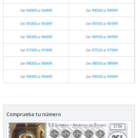
94000
94499
94500
94999
Del
al
Del
al
95000
95499
95500
95999
Del
al
Del
al
96000
96499
96500
96999
Del
al
Del
al
97000
97499
97500
97999
Del
al
Del
al
98000
98499
98500
98999
Del
al
Del
al
99000
99499
99500
99999
Del
al
Del
al
Comprueba tu número