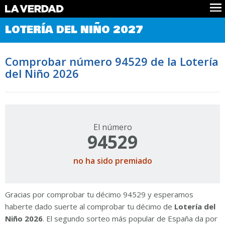
Comprobar Loteria del Niño
LOTERÍA DEL NIÑO 2027
Premios
Localizar números
Comprobar número 94529 de la Lotería
Noticias
del Niño 2026
Datos
Historia
Lotería de Navidad
El número
94529
no ha sido premiado
Gracias por comprobar tu décimo 94529 y esperamos
haberte dado suerte al comprobar tu décimo de
Lotería del
Niño 2026
. El segundo sorteo más popular de España da por