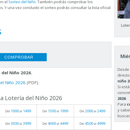
en el
Sorteo del Niño
. También podrás comprobar los
s. Y una vez concluido el sorteo podrás consultar la
lista oficial
Lote
S
Miér
Desde 
 del Niño 2026.
directo
niño 2
 del Niño 2026
(PDF).
Si est
concret
a Lotería del Niño 2026
2026
.
Para
c
y sabe
1000
1499
1500
1999
2000
2499
Del
al
Del
al
Del
al
buscad
3500
3999
4000
4499
4500
4999
Del
al
Del
al
Del
al