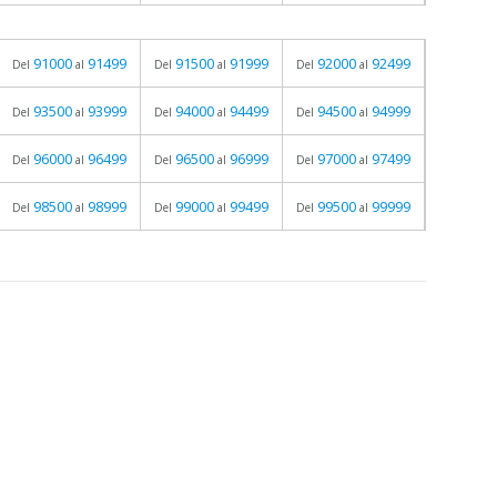
91000
91499
91500
91999
92000
92499
Del
al
Del
al
Del
al
93500
93999
94000
94499
94500
94999
Del
al
Del
al
Del
al
96000
96499
96500
96999
97000
97499
Del
al
Del
al
Del
al
98500
98999
99000
99499
99500
99999
Del
al
Del
al
Del
al