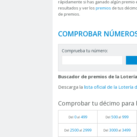
rápidamente si has ganado algún premio 
resultados y ver los
premios
de tus décimo
de premios.
COMPROBAR NÚMERO
Comprueba tu número:
Buscador de premios de la Lotería
Descarga la
lista oficial de la Lotería
Comprobar tu décimo para l
0
499
500
999
Del
al
Del
al
2500
2999
3000
3499
Del
al
Del
al