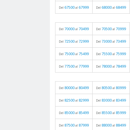
67500
67999
68000
68499
Del
al
Del
al
70000
70499
70500
70999
Del
al
Del
al
72500
72999
73000
73499
Del
al
Del
al
75000
75499
75500
75999
Del
al
Del
al
77500
77999
78000
78499
Del
al
Del
al
80000
80499
80500
80999
Del
al
Del
al
82500
82999
83000
83499
Del
al
Del
al
85000
85499
85500
85999
Del
al
Del
al
87500
87999
88000
88499
Del
al
Del
al