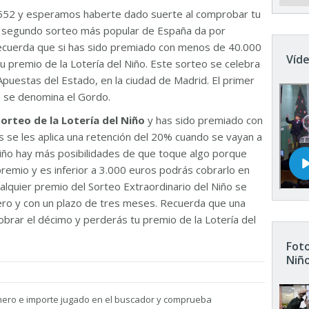
552 y esperamos haberte dado suerte al comprobar tu
El segundo sorteo más popular de España da por
Recuerda que si has sido premiado con menos de 40.000
Víde
u premio de la Lotería del Niño. Este sorteo se celebra
Apuestas del Estado, en la ciudad de Madrid. El primer
n se denomina el Gordo.
sorteo de la Lotería del Niño
y has sido premiado con
 se les aplica una retención del 20% cuando se vayan a
 Niño hay más posibilidades de que toque algo porque
remio y es inferior a 3.000 euros podrás cobrarlo en
ualquier premio del Sorteo Extraordinario del Niño se
nero y con un plazo de tres meses. Recuerda que una
brar el décimo y perderás tu premio de la Lotería del
Foto
Niñ
mero e importe jugado en el buscador y comprueba