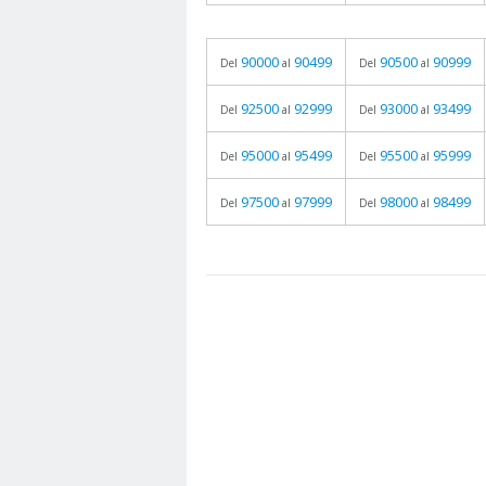
90000
90499
90500
90999
Del
al
Del
al
92500
92999
93000
93499
Del
al
Del
al
95000
95499
95500
95999
Del
al
Del
al
97500
97999
98000
98499
Del
al
Del
al