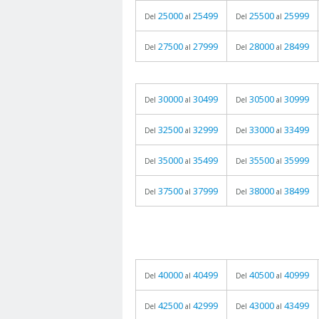
25000
25499
25500
25999
Del
al
Del
al
27500
27999
28000
28499
Del
al
Del
al
30000
30499
30500
30999
Del
al
Del
al
32500
32999
33000
33499
Del
al
Del
al
35000
35499
35500
35999
Del
al
Del
al
37500
37999
38000
38499
Del
al
Del
al
40000
40499
40500
40999
Del
al
Del
al
42500
42999
43000
43499
Del
al
Del
al