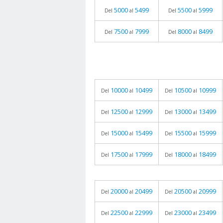
5000
5499
5500
5999
Del
al
Del
al
7500
7999
8000
8499
Del
al
Del
al
10000
10499
10500
10999
Del
al
Del
al
12500
12999
13000
13499
Del
al
Del
al
15000
15499
15500
15999
Del
al
Del
al
17500
17999
18000
18499
Del
al
Del
al
20000
20499
20500
20999
Del
al
Del
al
22500
22999
23000
23499
Del
al
Del
al