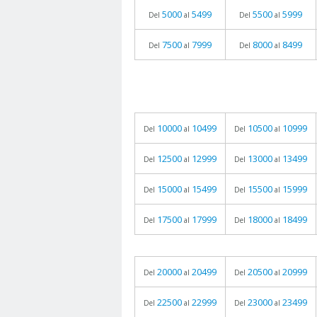
5000
5499
5500
5999
Del
al
Del
al
7500
7999
8000
8499
Del
al
Del
al
10000
10499
10500
10999
Del
al
Del
al
12500
12999
13000
13499
Del
al
Del
al
15000
15499
15500
15999
Del
al
Del
al
17500
17999
18000
18499
Del
al
Del
al
20000
20499
20500
20999
Del
al
Del
al
22500
22999
23000
23499
Del
al
Del
al