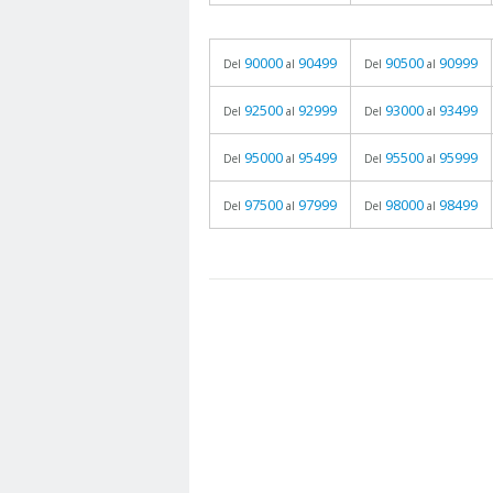
90000
90499
90500
90999
Del
al
Del
al
92500
92999
93000
93499
Del
al
Del
al
95000
95499
95500
95999
Del
al
Del
al
97500
97999
98000
98499
Del
al
Del
al