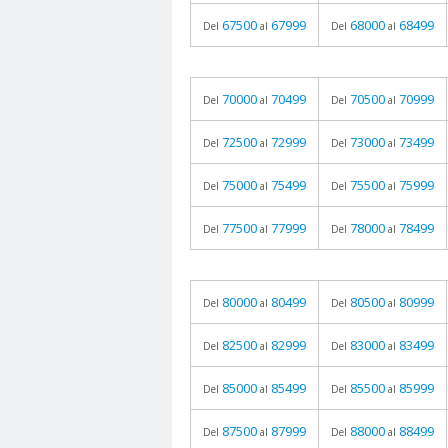
67500
67999
68000
68499
Del
al
Del
al
70000
70499
70500
70999
Del
al
Del
al
72500
72999
73000
73499
Del
al
Del
al
75000
75499
75500
75999
Del
al
Del
al
77500
77999
78000
78499
Del
al
Del
al
80000
80499
80500
80999
Del
al
Del
al
82500
82999
83000
83499
Del
al
Del
al
85000
85499
85500
85999
Del
al
Del
al
87500
87999
88000
88499
Del
al
Del
al