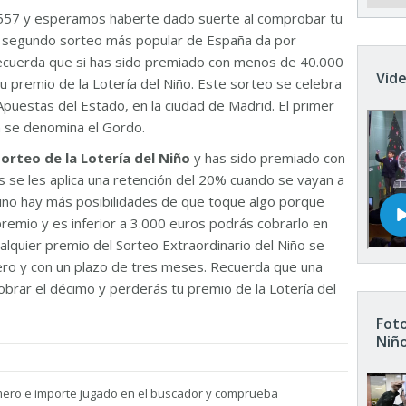
557 y esperamos haberte dado suerte al comprobar tu
El segundo sorteo más popular de España da por
Recuerda que si has sido premiado con menos de 40.000
Víde
u premio de la Lotería del Niño. Este sorteo se celebra
Apuestas del Estado, en la ciudad de Madrid. El primer
n se denomina el Gordo.
sorteo de la Lotería del Niño
y has sido premiado con
 se les aplica una retención del 20% cuando se vayan a
 Niño hay más posibilidades de que toque algo porque
remio y es inferior a 3.000 euros podrás cobrarlo en
ualquier premio del Sorteo Extraordinario del Niño se
nero y con un plazo de tres meses. Recuerda que una
brar el décimo y perderás tu premio de la Lotería del
Foto
Niñ
mero e importe jugado en el buscador y comprueba