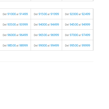
91000
91499
91500
91999
92000
92499
Del
al
Del
al
Del
al
93500
93999
94000
94499
94500
94999
Del
al
Del
al
Del
al
96000
96499
96500
96999
97000
97499
Del
al
Del
al
Del
al
98500
98999
99000
99499
99500
99999
Del
al
Del
al
Del
al