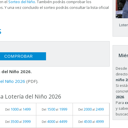
en el
Sorteo del Niño
. También podrás comprobar los
s. Y una vez concluido el sorteo podrás consultar la
lista oficial
Lote
S
Miér
Desde 
 del Niño 2026.
directo
niño 2
 del Niño 2026
(PDF).
Si est
concret
a Lotería del Niño 2026
2026
.
Para
c
y sabe
1000
1499
1500
1999
2000
2499
Del
al
Del
al
Del
al
buscad
3500
3999
4000
4499
4500
4999
Del
al
Del
al
Del
al