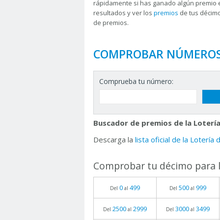
rápidamente si has ganado algún premio 
resultados y ver los
premios
de tus décimo
de premios.
COMPROBAR NÚMERO
Comprueba tu número:
Buscador de premios de la Lotería
Descarga la
lista oficial de la Lotería
Comprobar tu décimo para l
0
499
500
999
Del
al
Del
al
2500
2999
3000
3499
Del
al
Del
al