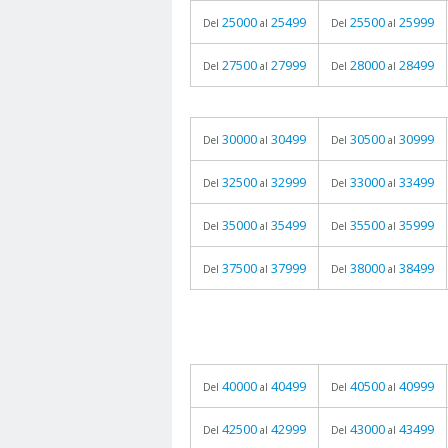
25000
25499
25500
25999
Del
al
Del
al
27500
27999
28000
28499
Del
al
Del
al
30000
30499
30500
30999
Del
al
Del
al
32500
32999
33000
33499
Del
al
Del
al
35000
35499
35500
35999
Del
al
Del
al
37500
37999
38000
38499
Del
al
Del
al
40000
40499
40500
40999
Del
al
Del
al
42500
42999
43000
43499
Del
al
Del
al