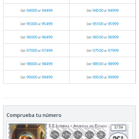
94000
94499
94500
94999
Del
al
Del
al
95000
95499
95500
95999
Del
al
Del
al
96000
96499
96500
96999
Del
al
Del
al
97000
97499
97500
97999
Del
al
Del
al
98000
98499
98500
98999
Del
al
Del
al
99000
99499
99500
99999
Del
al
Del
al
Comprueba tu número