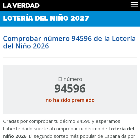
Comprobar Loteria del Niño
LOTERÍA DEL NIÑO 2027
Premios
Localizar números
Comprobar número 94596 de la Lotería
Noticias
del Niño 2026
Datos
Historia
Lotería de Navidad
El número
94596
no ha sido premiado
Gracias por comprobar tu décimo 94596 y esperamos
haberte dado suerte al comprobar tu décimo de
Lotería del
Niño 2026
. El segundo sorteo más popular de España da por