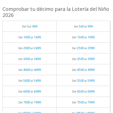
Comprobar tu décimo para la Lotería del Niño
2026
0
499
500
999
Del
al
Del
al
1000
1499
1500
1999
Del
al
Del
al
2000
2499
2500
2999
Del
al
Del
al
3000
3499
3500
3999
Del
al
Del
al
4000
4499
4500
4999
Del
al
Del
al
5000
5499
5500
5999
Del
al
Del
al
6000
6499
6500
6999
Del
al
Del
al
7000
7499
7500
7999
Del
al
Del
al