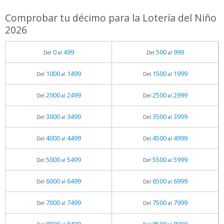
Comprobar tu décimo para la Lotería del Niño
2026
0
499
500
999
Del
al
Del
al
1000
1499
1500
1999
Del
al
Del
al
2000
2499
2500
2999
Del
al
Del
al
3000
3499
3500
3999
Del
al
Del
al
4000
4499
4500
4999
Del
al
Del
al
5000
5499
5500
5999
Del
al
Del
al
6000
6499
6500
6999
Del
al
Del
al
7000
7499
7500
7999
Del
al
Del
al