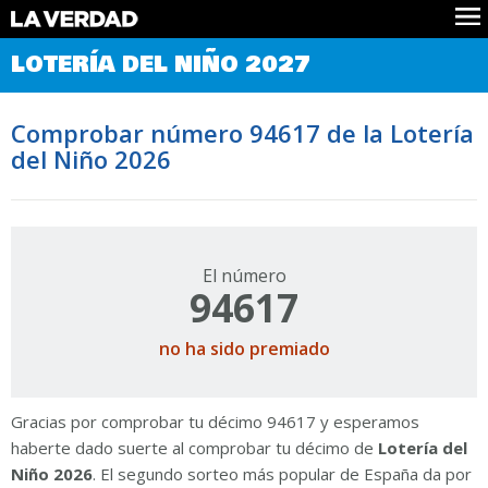
Comprobar Loteria del Niño
LOTERÍA DEL NIÑO 2027
Premios
Localizar números
Comprobar número 94617 de la Lotería
Noticias
del Niño 2026
Datos
Historia
Lotería de Navidad
El número
94617
no ha sido premiado
Gracias por comprobar tu décimo 94617 y esperamos
haberte dado suerte al comprobar tu décimo de
Lotería del
Niño 2026
. El segundo sorteo más popular de España da por