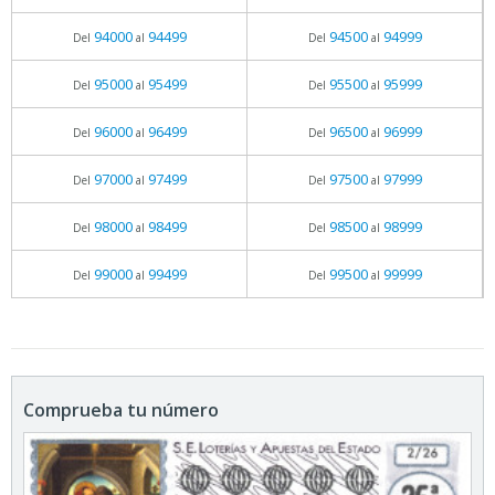
94000
94499
94500
94999
Del
al
Del
al
95000
95499
95500
95999
Del
al
Del
al
96000
96499
96500
96999
Del
al
Del
al
97000
97499
97500
97999
Del
al
Del
al
98000
98499
98500
98999
Del
al
Del
al
99000
99499
99500
99999
Del
al
Del
al
Comprueba tu número