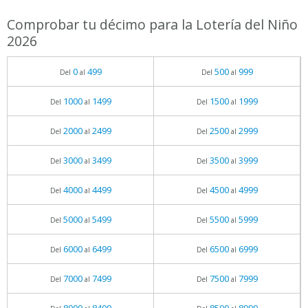
Comprobar tu décimo para la Lotería del Niño
2026
0
499
500
999
Del
al
Del
al
1000
1499
1500
1999
Del
al
Del
al
2000
2499
2500
2999
Del
al
Del
al
3000
3499
3500
3999
Del
al
Del
al
4000
4499
4500
4999
Del
al
Del
al
5000
5499
5500
5999
Del
al
Del
al
6000
6499
6500
6999
Del
al
Del
al
7000
7499
7500
7999
Del
al
Del
al