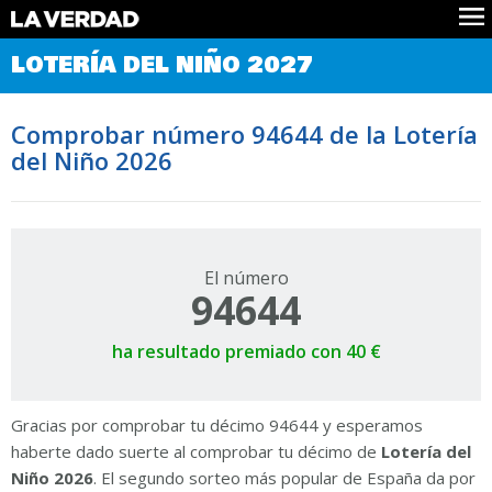
Comprobar Loteria del Niño
LOTERÍA DEL NIÑO 2027
Premios
Localizar números
Comprobar número 94644 de la Lotería
Noticias
del Niño 2026
Datos
Historia
Lotería de Navidad
El número
94644
ha resultado premiado con 40 €
Gracias por comprobar tu décimo 94644 y esperamos
haberte dado suerte al comprobar tu décimo de
Lotería del
Niño 2026
. El segundo sorteo más popular de España da por