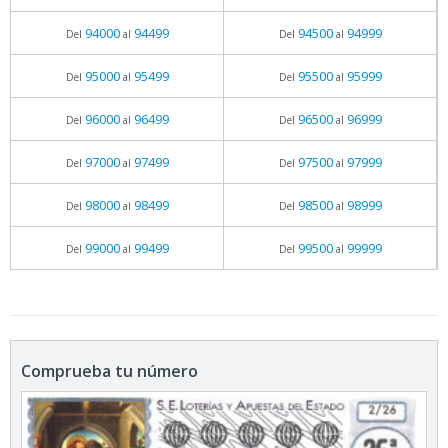
94000
94499
94500
94999
Del
al
Del
al
95000
95499
95500
95999
Del
al
Del
al
96000
96499
96500
96999
Del
al
Del
al
97000
97499
97500
97999
Del
al
Del
al
98000
98499
98500
98999
Del
al
Del
al
99000
99499
99500
99999
Del
al
Del
al
Comprueba tu número