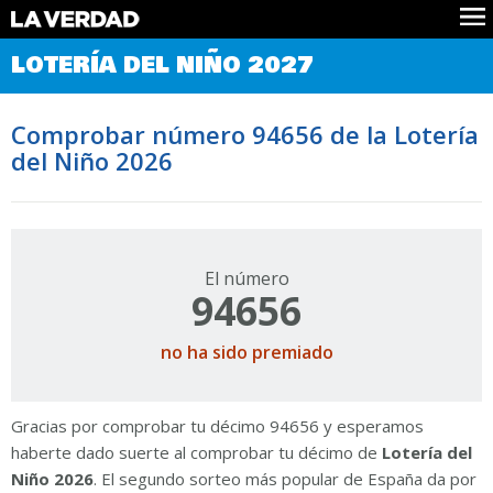
Comprobar Loteria del Niño
LOTERÍA DEL NIÑO 2027
Premios
Localizar números
Comprobar número 94656 de la Lotería
Noticias
del Niño 2026
Datos
Historia
Lotería de Navidad
El número
94656
no ha sido premiado
Gracias por comprobar tu décimo 94656 y esperamos
haberte dado suerte al comprobar tu décimo de
Lotería del
Niño 2026
. El segundo sorteo más popular de España da por