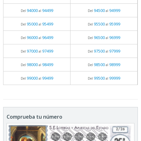
94000
94499
94500
94999
Del
al
Del
al
95000
95499
95500
95999
Del
al
Del
al
96000
96499
96500
96999
Del
al
Del
al
97000
97499
97500
97999
Del
al
Del
al
98000
98499
98500
98999
Del
al
Del
al
99000
99499
99500
99999
Del
al
Del
al
Comprueba tu número