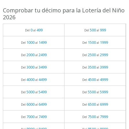
Comprobar tu décimo para la Lotería del Niño
2026
0
499
500
999
Del
al
Del
al
1000
1499
1500
1999
Del
al
Del
al
2000
2499
2500
2999
Del
al
Del
al
3000
3499
3500
3999
Del
al
Del
al
4000
4499
4500
4999
Del
al
Del
al
5000
5499
5500
5999
Del
al
Del
al
6000
6499
6500
6999
Del
al
Del
al
7000
7499
7500
7999
Del
al
Del
al