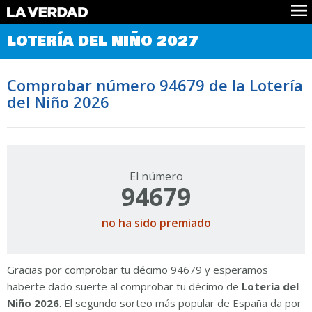
Comprobar Loteria del Niño
LOTERÍA DEL NIÑO 2027
Premios
Localizar números
Comprobar número 94679 de la Lotería
Noticias
del Niño 2026
Datos
Historia
Lotería de Navidad
El número
94679
no ha sido premiado
Gracias por comprobar tu décimo 94679 y esperamos
haberte dado suerte al comprobar tu décimo de
Lotería del
Niño 2026
. El segundo sorteo más popular de España da por