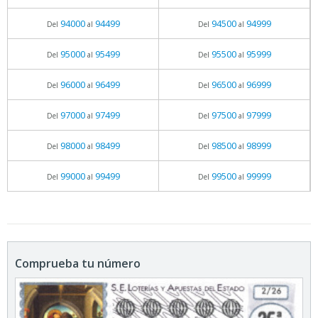
94000
94499
94500
94999
Del
al
Del
al
95000
95499
95500
95999
Del
al
Del
al
96000
96499
96500
96999
Del
al
Del
al
97000
97499
97500
97999
Del
al
Del
al
98000
98499
98500
98999
Del
al
Del
al
99000
99499
99500
99999
Del
al
Del
al
Comprueba tu número