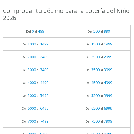
Comprobar tu décimo para la Lotería del Niño
2026
0
499
500
999
Del
al
Del
al
1000
1499
1500
1999
Del
al
Del
al
2000
2499
2500
2999
Del
al
Del
al
3000
3499
3500
3999
Del
al
Del
al
4000
4499
4500
4999
Del
al
Del
al
5000
5499
5500
5999
Del
al
Del
al
6000
6499
6500
6999
Del
al
Del
al
7000
7499
7500
7999
Del
al
Del
al