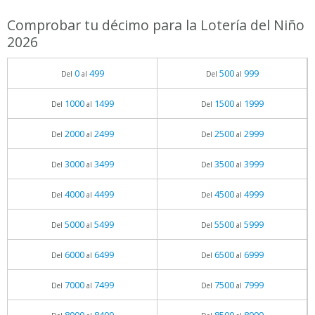
Comprobar tu décimo para la Lotería del Niño
2026
0
499
500
999
Del
al
Del
al
1000
1499
1500
1999
Del
al
Del
al
2000
2499
2500
2999
Del
al
Del
al
3000
3499
3500
3999
Del
al
Del
al
4000
4499
4500
4999
Del
al
Del
al
5000
5499
5500
5999
Del
al
Del
al
6000
6499
6500
6999
Del
al
Del
al
7000
7499
7500
7999
Del
al
Del
al