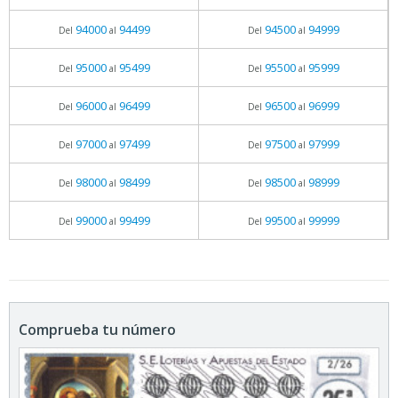
94000
94499
94500
94999
Del
al
Del
al
95000
95499
95500
95999
Del
al
Del
al
96000
96499
96500
96999
Del
al
Del
al
97000
97499
97500
97999
Del
al
Del
al
98000
98499
98500
98999
Del
al
Del
al
99000
99499
99500
99999
Del
al
Del
al
Comprueba tu número