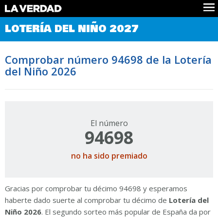
Comprobar Loteria del Niño
LOTERÍA DEL NIÑO 2027
Premios
Localizar números
Comprobar número 94698 de la Lotería
Noticias
del Niño 2026
Datos
Historia
Lotería de Navidad
El número
94698
no ha sido premiado
Gracias por comprobar tu décimo 94698 y esperamos
haberte dado suerte al comprobar tu décimo de
Lotería del
Niño 2026
. El segundo sorteo más popular de España da por