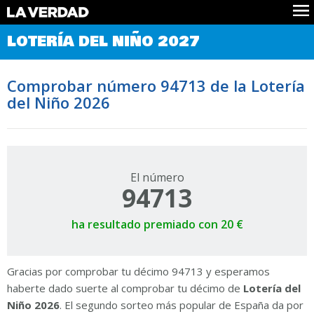
Comprobar Loteria del Niño
LOTERÍA DEL NIÑO 2027
Premios
Localizar números
Comprobar número 94713 de la Lotería
Noticias
del Niño 2026
Datos
Historia
Lotería de Navidad
El número
94713
ha resultado premiado con 20 €
Gracias por comprobar tu décimo 94713 y esperamos
haberte dado suerte al comprobar tu décimo de
Lotería del
Niño 2026
. El segundo sorteo más popular de España da por