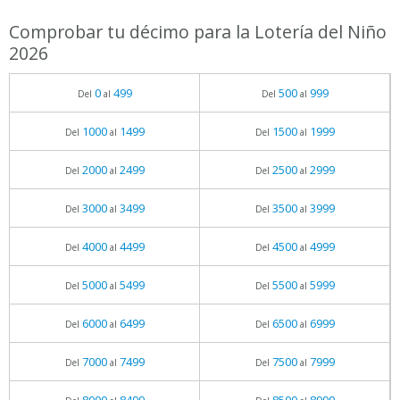
Comprobar tu décimo para la Lotería del Niño
2026
0
499
500
999
Del
al
Del
al
1000
1499
1500
1999
Del
al
Del
al
2000
2499
2500
2999
Del
al
Del
al
3000
3499
3500
3999
Del
al
Del
al
4000
4499
4500
4999
Del
al
Del
al
5000
5499
5500
5999
Del
al
Del
al
6000
6499
6500
6999
Del
al
Del
al
7000
7499
7500
7999
Del
al
Del
al