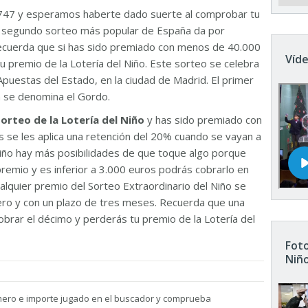
747 y esperamos haberte dado suerte al comprobar tu
El segundo sorteo más popular de España da por
Recuerda que si has sido premiado con menos de 40.000
Víde
u premio de la Lotería del Niño. Este sorteo se celebra
Apuestas del Estado, en la ciudad de Madrid. El primer
n se denomina el Gordo.
sorteo de la Lotería del Niño
y has sido premiado con
 se les aplica una retención del 20% cuando se vayan a
 Niño hay más posibilidades de que toque algo porque
remio y es inferior a 3.000 euros podrás cobrarlo en
ualquier premio del Sorteo Extraordinario del Niño se
nero y con un plazo de tres meses. Recuerda que una
brar el décimo y perderás tu premio de la Lotería del
Foto
Niñ
mero e importe jugado en el buscador y comprueba