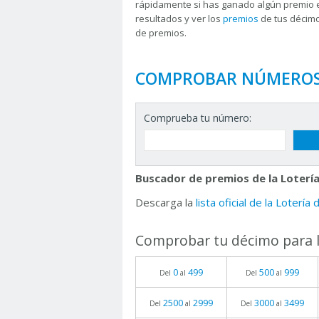
rápidamente si has ganado algún premio 
resultados y ver los
premios
de tus décimo
de premios.
COMPROBAR NÚMERO
Comprueba tu número:
Buscador de premios de la Lotería
Descarga la
lista oficial de la Lotería
Comprobar tu décimo para l
0
499
500
999
Del
al
Del
al
2500
2999
3000
3499
Del
al
Del
al