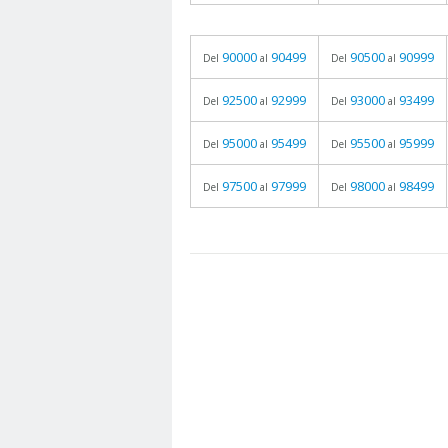
90000
90499
90500
90999
Del
al
Del
al
92500
92999
93000
93499
Del
al
Del
al
95000
95499
95500
95999
Del
al
Del
al
97500
97999
98000
98499
Del
al
Del
al