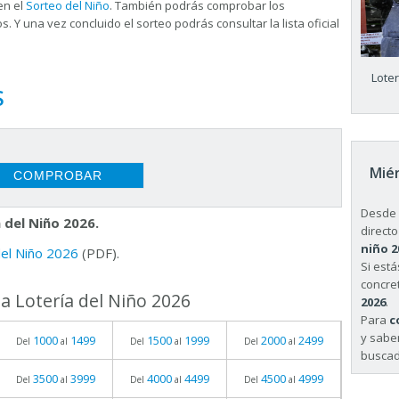
en el
Sorteo del Niño
. También podrás comprobar los
s. Y una vez concluido el sorteo podrás consultar la
lista oficial
Lote
S
Miér
Desde 
 del Niño 2026.
directo
niño 2
 del Niño 2026
(PDF).
Si est
concret
a Lotería del Niño 2026
2026
.
Para
c
y sabe
1000
1499
1500
1999
2000
2499
Del
al
Del
al
Del
al
buscad
3500
3999
4000
4499
4500
4999
Del
al
Del
al
Del
al