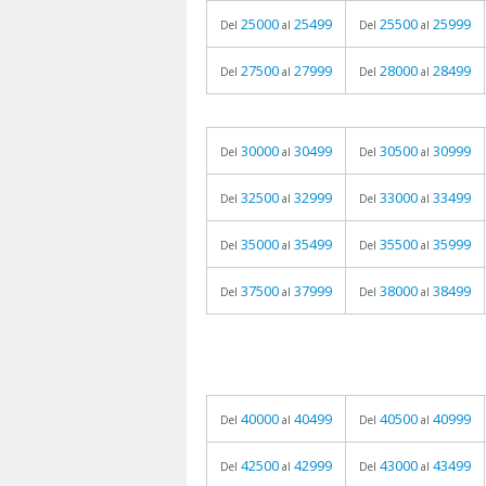
25000
25499
25500
25999
Del
al
Del
al
27500
27999
28000
28499
Del
al
Del
al
30000
30499
30500
30999
Del
al
Del
al
32500
32999
33000
33499
Del
al
Del
al
35000
35499
35500
35999
Del
al
Del
al
37500
37999
38000
38499
Del
al
Del
al
40000
40499
40500
40999
Del
al
Del
al
42500
42999
43000
43499
Del
al
Del
al