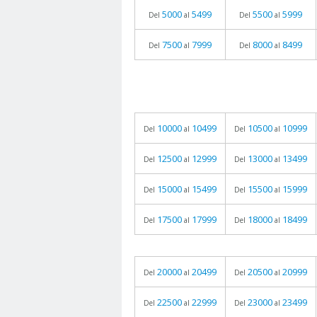
5000
5499
5500
5999
Del
al
Del
al
7500
7999
8000
8499
Del
al
Del
al
10000
10499
10500
10999
Del
al
Del
al
12500
12999
13000
13499
Del
al
Del
al
15000
15499
15500
15999
Del
al
Del
al
17500
17999
18000
18499
Del
al
Del
al
20000
20499
20500
20999
Del
al
Del
al
22500
22999
23000
23499
Del
al
Del
al