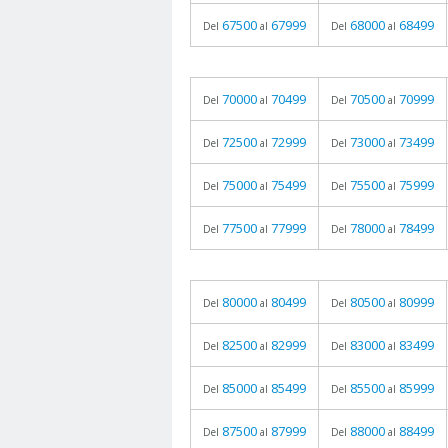
67500
67999
68000
68499
Del
al
Del
al
70000
70499
70500
70999
Del
al
Del
al
72500
72999
73000
73499
Del
al
Del
al
75000
75499
75500
75999
Del
al
Del
al
77500
77999
78000
78499
Del
al
Del
al
80000
80499
80500
80999
Del
al
Del
al
82500
82999
83000
83499
Del
al
Del
al
85000
85499
85500
85999
Del
al
Del
al
87500
87999
88000
88499
Del
al
Del
al