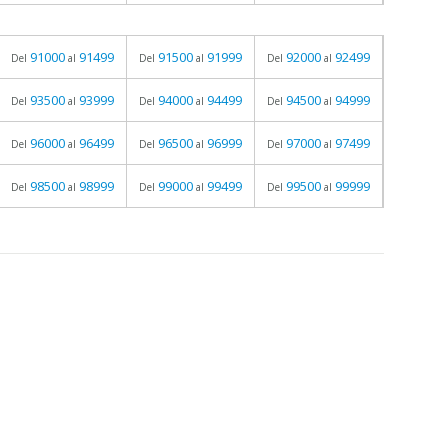
91000
91499
91500
91999
92000
92499
Del
al
Del
al
Del
al
93500
93999
94000
94499
94500
94999
Del
al
Del
al
Del
al
96000
96499
96500
96999
97000
97499
Del
al
Del
al
Del
al
98500
98999
99000
99499
99500
99999
Del
al
Del
al
Del
al