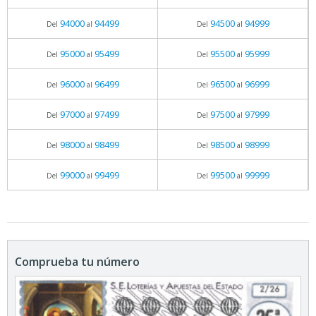
94000
94499
94500
94999
Del
al
Del
al
95000
95499
95500
95999
Del
al
Del
al
96000
96499
96500
96999
Del
al
Del
al
97000
97499
97500
97999
Del
al
Del
al
98000
98499
98500
98999
Del
al
Del
al
99000
99499
99500
99999
Del
al
Del
al
Comprueba tu número