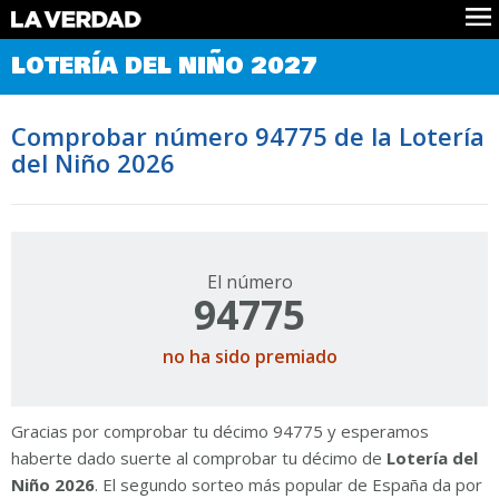
Comprobar Loteria del Niño
LOTERÍA DEL NIÑO 2027
Premios
Localizar números
Comprobar número 94775 de la Lotería
Noticias
del Niño 2026
Datos
Historia
Lotería de Navidad
El número
94775
no ha sido premiado
Gracias por comprobar tu décimo 94775 y esperamos
haberte dado suerte al comprobar tu décimo de
Lotería del
Niño 2026
. El segundo sorteo más popular de España da por