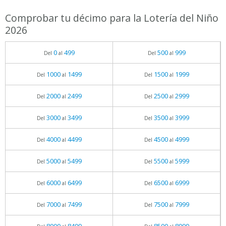
Comprobar tu décimo para la Lotería del Niño
2026
0
499
500
999
Del
al
Del
al
1000
1499
1500
1999
Del
al
Del
al
2000
2499
2500
2999
Del
al
Del
al
3000
3499
3500
3999
Del
al
Del
al
4000
4499
4500
4999
Del
al
Del
al
5000
5499
5500
5999
Del
al
Del
al
6000
6499
6500
6999
Del
al
Del
al
7000
7499
7500
7999
Del
al
Del
al