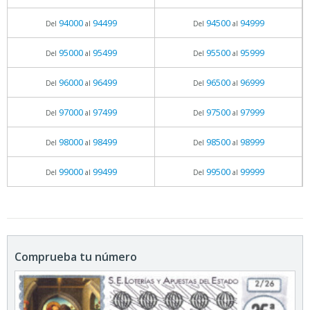
94000
94499
94500
94999
Del
al
Del
al
95000
95499
95500
95999
Del
al
Del
al
96000
96499
96500
96999
Del
al
Del
al
97000
97499
97500
97999
Del
al
Del
al
98000
98499
98500
98999
Del
al
Del
al
99000
99499
99500
99999
Del
al
Del
al
Comprueba tu número