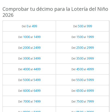
Comprobar tu décimo para la Lotería del Niño
2026
0
499
500
999
Del
al
Del
al
1000
1499
1500
1999
Del
al
Del
al
2000
2499
2500
2999
Del
al
Del
al
3000
3499
3500
3999
Del
al
Del
al
4000
4499
4500
4999
Del
al
Del
al
5000
5499
5500
5999
Del
al
Del
al
6000
6499
6500
6999
Del
al
Del
al
7000
7499
7500
7999
Del
al
Del
al