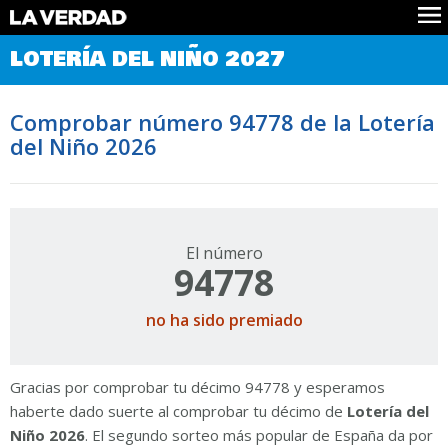
Comprobar Loteria del Niño
LOTERÍA DEL NIÑO 2027
Premios
Localizar números
Comprobar número 94778 de la Lotería
Noticias
del Niño 2026
Datos
Historia
Lotería de Navidad
El número
94778
no ha sido premiado
Gracias por comprobar tu décimo 94778 y esperamos
haberte dado suerte al comprobar tu décimo de
Lotería del
Niño 2026
. El segundo sorteo más popular de España da por