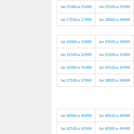
25000
25499
25500
25999
Del
al
Del
al
27500
27999
28000
28499
Del
al
Del
al
30000
30499
30500
30999
Del
al
Del
al
32500
32999
33000
33499
Del
al
Del
al
35000
35499
35500
35999
Del
al
Del
al
37500
37999
38000
38499
Del
al
Del
al
40000
40499
40500
40999
Del
al
Del
al
42500
42999
43000
43499
Del
al
Del
al