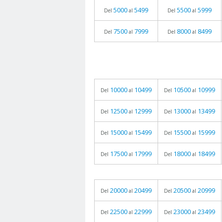
5000
5499
5500
5999
Del
al
Del
al
7500
7999
8000
8499
Del
al
Del
al
10000
10499
10500
10999
Del
al
Del
al
12500
12999
13000
13499
Del
al
Del
al
15000
15499
15500
15999
Del
al
Del
al
17500
17999
18000
18499
Del
al
Del
al
20000
20499
20500
20999
Del
al
Del
al
22500
22999
23000
23499
Del
al
Del
al