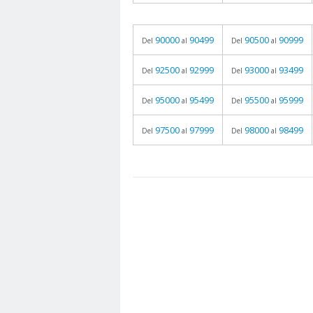
90000
90499
90500
90999
Del
al
Del
al
92500
92999
93000
93499
Del
al
Del
al
95000
95499
95500
95999
Del
al
Del
al
97500
97999
98000
98499
Del
al
Del
al