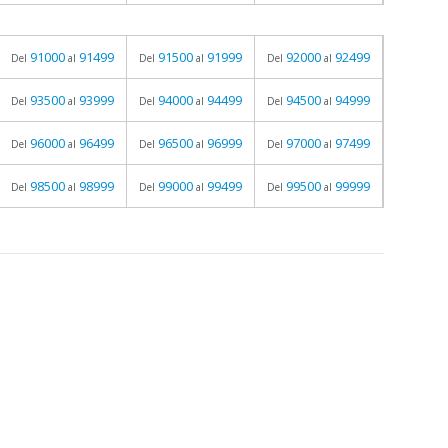
91000
91499
91500
91999
92000
92499
Del
al
Del
al
Del
al
93500
93999
94000
94499
94500
94999
Del
al
Del
al
Del
al
96000
96499
96500
96999
97000
97499
Del
al
Del
al
Del
al
98500
98999
99000
99499
99500
99999
Del
al
Del
al
Del
al