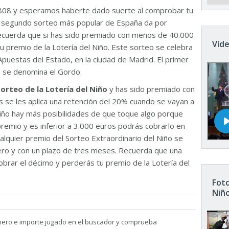
808 y esperamos haberte dado suerte al comprobar tu
El segundo sorteo más popular de España da por
Recuerda que si has sido premiado con menos de 40.000
Víde
u premio de la Lotería del Niño. Este sorteo se celebra
Apuestas del Estado, en la ciudad de Madrid. El primer
n se denomina el Gordo.
sorteo de la Lotería del Niño
y has sido premiado con
 se les aplica una retención del 20% cuando se vayan a
 Niño hay más posibilidades de que toque algo porque
remio y es inferior a 3.000 euros podrás cobrarlo en
ualquier premio del Sorteo Extraordinario del Niño se
nero y con un plazo de tres meses. Recuerda que una
brar el décimo y perderás tu premio de la Lotería del
Foto
Niñ
mero e importe jugado en el buscador y comprueba