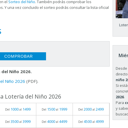
en el
Sorteo del Niño
. También podrás comprobar los
s. Y una vez concluido el sorteo podrás consultar la
lista oficial
Lote
S
Miér
Desde 
 del Niño 2026.
directo
niño 2
 del Niño 2026
(PDF).
Si est
concret
a Lotería del Niño 2026
2026
.
Para
c
y sabe
1000
1499
1500
1999
2000
2499
Del
al
Del
al
Del
al
buscad
3500
3999
4000
4499
4500
4999
Del
al
Del
al
Del
al