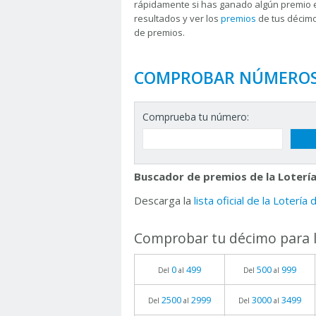
rápidamente si has ganado algún premio 
resultados y ver los
premios
de tus décimo
de premios.
COMPROBAR NÚMERO
Comprueba tu número:
Buscador de premios de la Lotería
Descarga la
lista oficial de la Lotería
Comprobar tu décimo para l
0
499
500
999
Del
al
Del
al
2500
2999
3000
3499
Del
al
Del
al