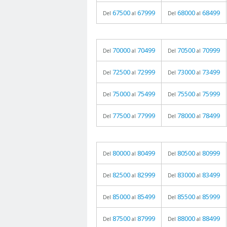
67500
67999
68000
68499
Del
al
Del
al
70000
70499
70500
70999
Del
al
Del
al
72500
72999
73000
73499
Del
al
Del
al
75000
75499
75500
75999
Del
al
Del
al
77500
77999
78000
78499
Del
al
Del
al
80000
80499
80500
80999
Del
al
Del
al
82500
82999
83000
83499
Del
al
Del
al
85000
85499
85500
85999
Del
al
Del
al
87500
87999
88000
88499
Del
al
Del
al