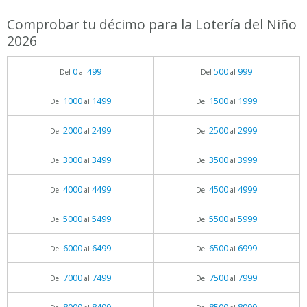
Comprobar tu décimo para la Lotería del Niño
2026
0
499
500
999
Del
al
Del
al
1000
1499
1500
1999
Del
al
Del
al
2000
2499
2500
2999
Del
al
Del
al
3000
3499
3500
3999
Del
al
Del
al
4000
4499
4500
4999
Del
al
Del
al
5000
5499
5500
5999
Del
al
Del
al
6000
6499
6500
6999
Del
al
Del
al
7000
7499
7500
7999
Del
al
Del
al