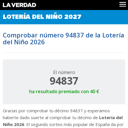
Comprobar Loteria del Niño
LOTERÍA DEL NIÑO 2027
Premios
Localizar números
Comprobar número 94837 de la Lotería
Noticias
del Niño 2026
Datos
Historia
Lotería de Navidad
El número
94837
ha resultado premiado con 40 €
Gracias por comprobar tu décimo 94837 y esperamos
haberte dado suerte al comprobar tu décimo de
Lotería del
Niño 2026
. El segundo sorteo más popular de España da por