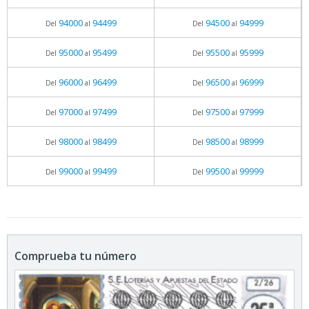
94000
94499
94500
94999
Del
al
Del
al
95000
95499
95500
95999
Del
al
Del
al
96000
96499
96500
96999
Del
al
Del
al
97000
97499
97500
97999
Del
al
Del
al
98000
98499
98500
98999
Del
al
Del
al
99000
99499
99500
99999
Del
al
Del
al
Comprueba tu número