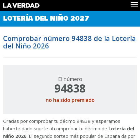
Comprobar Loteria del Niño
LOTERÍA DEL NIÑO 2027
Premios
Localizar números
Comprobar número 94838 de la Lotería
Noticias
del Niño 2026
Datos
Historia
Lotería de Navidad
El número
94838
no ha sido premiado
Gracias por comprobar tu décimo 94838 y esperamos
haberte dado suerte al comprobar tu décimo de
Lotería del
Niño 2026
. El segundo sorteo más popular de España da por