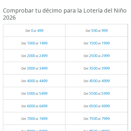
Comprobar tu décimo para la Lotería del Niño
2026
0
499
500
999
Del
al
Del
al
1000
1499
1500
1999
Del
al
Del
al
2000
2499
2500
2999
Del
al
Del
al
3000
3499
3500
3999
Del
al
Del
al
4000
4499
4500
4999
Del
al
Del
al
5000
5499
5500
5999
Del
al
Del
al
6000
6499
6500
6999
Del
al
Del
al
7000
7499
7500
7999
Del
al
Del
al