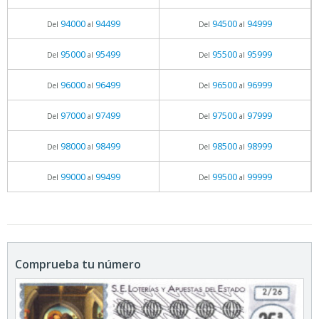
94000
94499
94500
94999
Del
al
Del
al
95000
95499
95500
95999
Del
al
Del
al
96000
96499
96500
96999
Del
al
Del
al
97000
97499
97500
97999
Del
al
Del
al
98000
98499
98500
98999
Del
al
Del
al
99000
99499
99500
99999
Del
al
Del
al
Comprueba tu número