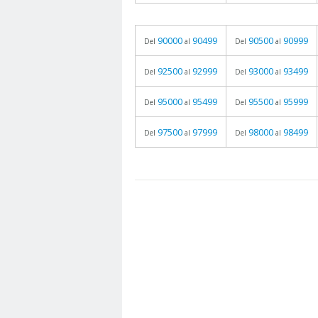
90000
90499
90500
90999
Del
al
Del
al
92500
92999
93000
93499
Del
al
Del
al
95000
95499
95500
95999
Del
al
Del
al
97500
97999
98000
98499
Del
al
Del
al