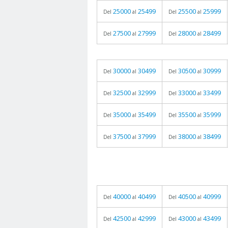
25000
25499
25500
25999
Del
al
Del
al
27500
27999
28000
28499
Del
al
Del
al
30000
30499
30500
30999
Del
al
Del
al
32500
32999
33000
33499
Del
al
Del
al
35000
35499
35500
35999
Del
al
Del
al
37500
37999
38000
38499
Del
al
Del
al
40000
40499
40500
40999
Del
al
Del
al
42500
42999
43000
43499
Del
al
Del
al