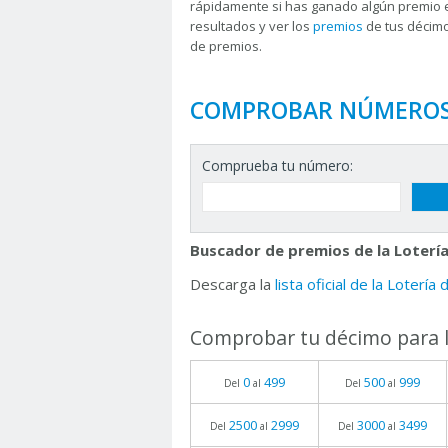
rápidamente si has ganado algún premio 
resultados y ver los
premios
de tus décimo
de premios.
COMPROBAR NÚMERO
Comprueba tu número:
Buscador de premios de la Lotería
Descarga la
lista oficial de la Lotería
Comprobar tu décimo para l
0
499
500
999
Del
al
Del
al
2500
2999
3000
3499
Del
al
Del
al