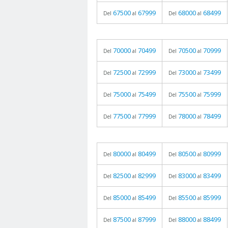
67500
67999
68000
68499
Del
al
Del
al
70000
70499
70500
70999
Del
al
Del
al
72500
72999
73000
73499
Del
al
Del
al
75000
75499
75500
75999
Del
al
Del
al
77500
77999
78000
78499
Del
al
Del
al
80000
80499
80500
80999
Del
al
Del
al
82500
82999
83000
83499
Del
al
Del
al
85000
85499
85500
85999
Del
al
Del
al
87500
87999
88000
88499
Del
al
Del
al