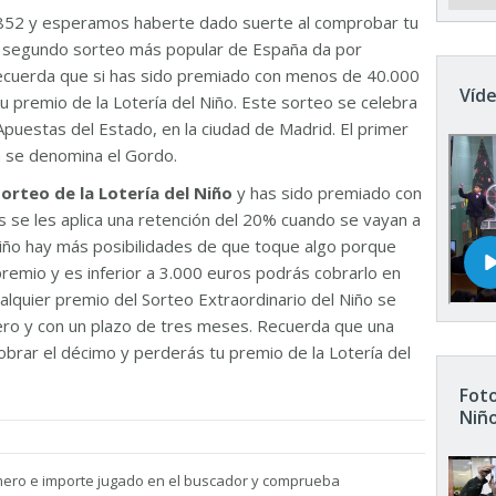
852 y esperamos haberte dado suerte al comprobar tu
El segundo sorteo más popular de España da por
Recuerda que si has sido premiado con menos de 40.000
Víde
u premio de la Lotería del Niño. Este sorteo se celebra
Apuestas del Estado, en la ciudad de Madrid. El primer
n se denomina el Gordo.
sorteo de la Lotería del Niño
y has sido premiado con
 se les aplica una retención del 20% cuando se vayan a
 Niño hay más posibilidades de que toque algo porque
remio y es inferior a 3.000 euros podrás cobrarlo en
ualquier premio del Sorteo Extraordinario del Niño se
nero y con un plazo de tres meses. Recuerda que una
brar el décimo y perderás tu premio de la Lotería del
Foto
Niñ
mero e importe jugado en el buscador y comprueba