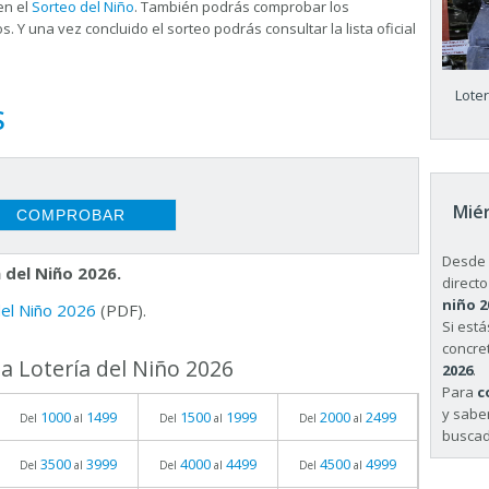
en el
Sorteo del Niño
. También podrás comprobar los
s. Y una vez concluido el sorteo podrás consultar la
lista oficial
Lote
S
Miér
Desde 
 del Niño 2026.
directo
niño 2
 del Niño 2026
(PDF).
Si est
concret
a Lotería del Niño 2026
2026
.
Para
c
y sabe
1000
1499
1500
1999
2000
2499
Del
al
Del
al
Del
al
buscad
3500
3999
4000
4499
4500
4999
Del
al
Del
al
Del
al