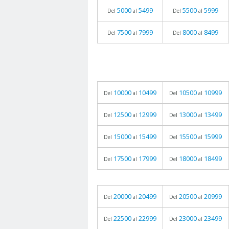
5000
5499
5500
5999
Del
al
Del
al
7500
7999
8000
8499
Del
al
Del
al
10000
10499
10500
10999
Del
al
Del
al
12500
12999
13000
13499
Del
al
Del
al
15000
15499
15500
15999
Del
al
Del
al
17500
17999
18000
18499
Del
al
Del
al
20000
20499
20500
20999
Del
al
Del
al
22500
22999
23000
23499
Del
al
Del
al