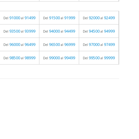
91000
91499
91500
91999
92000
92499
Del
al
Del
al
Del
al
93500
93999
94000
94499
94500
94999
Del
al
Del
al
Del
al
96000
96499
96500
96999
97000
97499
Del
al
Del
al
Del
al
98500
98999
99000
99499
99500
99999
Del
al
Del
al
Del
al