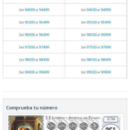
94000
94499
94500
94999
Del
al
Del
al
95000
95499
95500
95999
Del
al
Del
al
96000
96499
96500
96999
Del
al
Del
al
97000
97499
97500
97999
Del
al
Del
al
98000
98499
98500
98999
Del
al
Del
al
99000
99499
99500
99999
Del
al
Del
al
Comprueba tu número