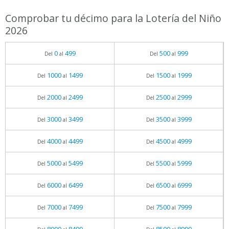
Comprobar tu décimo para la Lotería del Niño
2026
0
499
500
999
Del
al
Del
al
1000
1499
1500
1999
Del
al
Del
al
2000
2499
2500
2999
Del
al
Del
al
3000
3499
3500
3999
Del
al
Del
al
4000
4499
4500
4999
Del
al
Del
al
5000
5499
5500
5999
Del
al
Del
al
6000
6499
6500
6999
Del
al
Del
al
7000
7499
7500
7999
Del
al
Del
al