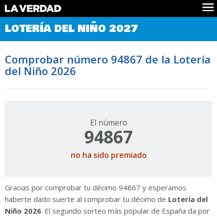
Comprobar Loteria del Niño
LOTERÍA DEL NIÑO 2027
Premios
Localizar números
Comprobar número 94867 de la Lotería
Noticias
del Niño 2026
Datos
Historia
Lotería de Navidad
El número
94867
no ha sido premiado
Gracias por comprobar tu décimo 94867 y esperamos
haberte dado suerte al comprobar tu décimo de
Lotería del
Niño 2026
. El segundo sorteo más popular de España da por