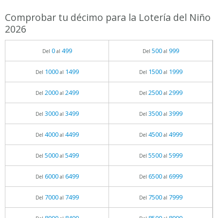
Comprobar tu décimo para la Lotería del Niño
2026
0
499
500
999
Del
al
Del
al
1000
1499
1500
1999
Del
al
Del
al
2000
2499
2500
2999
Del
al
Del
al
3000
3499
3500
3999
Del
al
Del
al
4000
4499
4500
4999
Del
al
Del
al
5000
5499
5500
5999
Del
al
Del
al
6000
6499
6500
6999
Del
al
Del
al
7000
7499
7500
7999
Del
al
Del
al