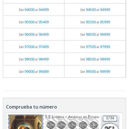
94000
94499
94500
94999
Del
al
Del
al
95000
95499
95500
95999
Del
al
Del
al
96000
96499
96500
96999
Del
al
Del
al
97000
97499
97500
97999
Del
al
Del
al
98000
98499
98500
98999
Del
al
Del
al
99000
99499
99500
99999
Del
al
Del
al
Comprueba tu número