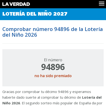
Comprobar Loteria del Niño
LOTERÍA DEL NIÑO 2027
Premios
Localizar números
Comprobar número 94896 de la Lotería
Noticias
del Niño 2026
Datos
Historia
Lotería de Navidad
El número
94896
no ha sido premiado
Gracias por comprobar tu décimo 94896 y esperamos
haberte dado suerte al comprobar tu décimo de
Lotería del
Niño 2026
. El segundo sorteo más popular de España da por